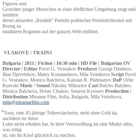
Figuren und
Gesichter junger Menschen in einer dörflichen Umgebung zeigt und
inmitten
dieser absurden „Realität“ Porträts politischer Persönlichkeiten mit
Bezug zu
totalitären Regimen auf der ganzen Welt einführt.
VLAKOVE / TRAINS
Bulgaria | 2011 | Fiction | 16:30 min | HD File | Bulgarian OV
Director / Editor
Pavel G. Vesnakov
Producer
Georgi Dimitrov,
Ilian Djevelekov, Matey Konstantinov, Mila Voinikova
Script
Pavel
G. Vesnakov, Monica Balcheva, Kaloian R. Pishmanov
DoP
Orlin
Ruevski
Music / Sound
Nikolay Mihaylov
Cast
Balcho Balchev,
Monica Balcheva, Hristo Chukov, Simeon Kyossev
Production /
Distribution
Miramar Film, Sofia, Bulgaria, Mila Voinikova,
mila@miramarfilm.com
⃰ Tony, eine 45-jährige Tellerwäscherin, steht ohne Geld da,
nachdem sie ihren
Lohn nicht erhalten hat. In ihrer Verzweiflung tut eine Mutter alles,
was nötig
ist, um ihr Kind glücklich zu machen.