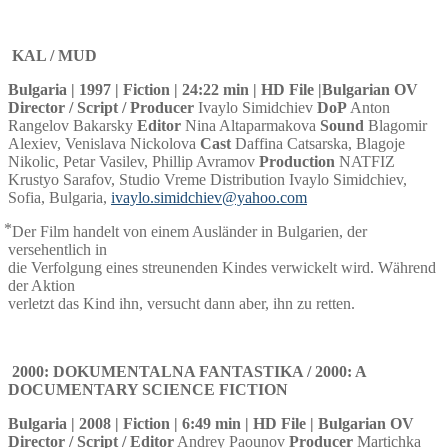
KAL / MUD
Bulgaria | 1997 | Fiction | 24:22 min | HD File |
Bulgarian OV
Director / Script / Producer
Ivaylo Simidchiev
DoP
Anton
Rangelov Bakarsky
Editor
Nina Altaparmakova
Sound
Blagomir
Alexiev, Venislava Nickolova
Cast
Daffina Catsarska, Blagoje
Nikolic, Petar Vasilev, Phillip Avramov
Production
NATFIZ
Krustyo Sarafov, Studio Vreme Distribution Ivaylo Simidchiev,
Sofia, Bulgaria,
ivaylo.simidchiev@yahoo.com
⃰ Der Film handelt von einem Ausländer in Bulgarien, der
versehentlich in
die Verfolgung eines streunenden Kindes verwickelt wird. Während
der Aktion
verletzt das Kind ihn, versucht dann aber, ihn zu retten.
2000: DOKUMENTALNA FANTASTIKA / 2000: A
DOCUMENTARY SCIENCE FICTION
Bulgaria | 2008 | Fiction | 6:49 min | HD File | Bulgarian OV
Director / Script / Editor
Andrey Paounov
Producer
Martichka