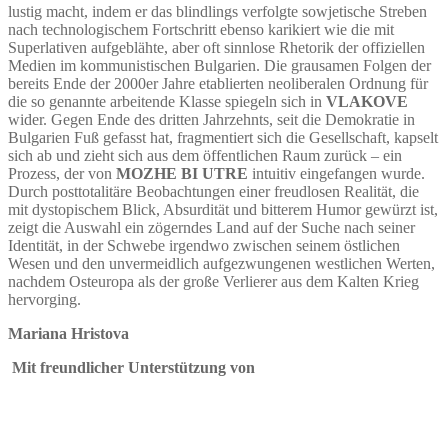
lustig macht, indem er das blindlings verfolgte sowjetische Streben
nach technologischem Fortschritt ebenso karikiert wie die mit
Superlativen aufgeblähte, aber oft sinnlose Rhetorik der offiziellen
Medien im kommunistischen Bulgarien. Die grausamen Folgen der
bereits Ende der 2000er Jahre etablierten neoliberalen Ordnung für
die so genannte arbeitende Klasse spiegeln sich in
VLAKOVE
wider. Gegen Ende des dritten Jahrzehnts, seit die Demokratie in
Bulgarien Fuß gefasst hat, fragmentiert sich die Gesellschaft, kapselt
sich ab und zieht sich aus dem öffentlichen Raum zurück – ein
Prozess, der von
MOZHE BI UTRE
intuitiv eingefangen wurde.
Durch posttotalitäre Beobachtungen einer freudlosen Realität, die
mit dystopischem Blick, Absurdität und bitterem Humor gewürzt ist,
zeigt die Auswahl ein zögerndes Land auf der Suche nach seiner
Identität, in der Schwebe irgendwo zwischen seinem östlichen
Wesen und den unvermeidlich aufgezwungenen westlichen Werten,
nachdem Osteuropa als der große Verlierer aus dem Kalten Krieg
hervorging.
Mariana Hristova
Mit freundlicher Unterstützung von