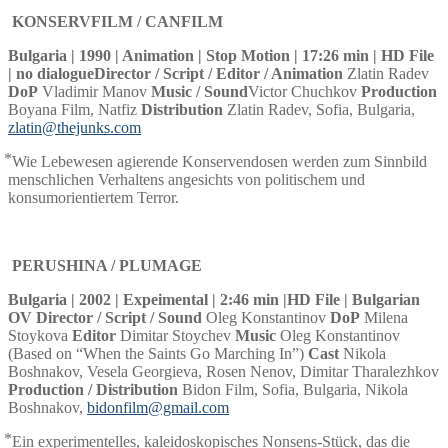
KONSERVFILM / CANFILM
Bulgaria | 1990 | Animation | Stop Motion | 17:26 min | HD File
| no dialogue
Director / Script / Editor / Animation
Zlatin Radev
DoP
Vladimir Manov
Music / Sound
Victor Chuchkov
Production
Boyana Film, Natfiz
Distribution
Zlatin Radev, Sofia, Bulgaria,
zlatin@thejunks.com
⃰ Wie Lebewesen agierende Konservendosen werden zum Sinnbild
menschlichen Verhaltens angesichts von politischem und
konsumorientiertem Terror.
PERUSHINA / PLUMAGE
Bulgaria | 2002 | Expeimental | 2:46 min |
HD File | Bulgarian
OV
Director / Script / Sound
Oleg Konstantinov
DoP
Milena
Stoykova
Editor
Dimitar Stoychev
Music
Oleg Konstantinov
(Based on “When the Saints Go Marching In”)
Cast
Nikola
Boshnakov, Vesela Georgieva, Rosen Nenov, Dimitar Tharalezhkov
Production / Distribution
Bidon Film, Sofia, Bulgaria, Nikola
Boshnakov,
bidonfilm@gmail.com
⃰ Ein experimentelles, kaleidoskopisches Nonsens-Stück, das die