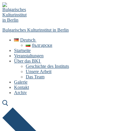
Skip
Menu
Close
to
content
Bulgarisches Kulturinstitut in Berlin
Deutsch
български
Startseite
Veranstaltungen
Über das BKI
Geschichte des Instituts
Unsere Arbeit
Das Team
Galerie
Kontakt
Archiv