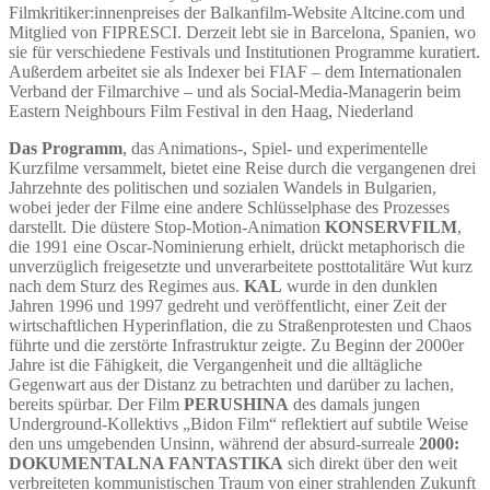
Filmkritiker:innenpreises der Balkanfilm-Website Altcine.com und
Mitglied von FIPRESCI. Derzeit lebt sie in Barcelona, Spanien, wo
sie für verschiedene Festivals und Institutionen Programme kuratiert.
Außerdem arbeitet sie als Indexer bei FIAF – dem Internationalen
Verband der Filmarchive – und als Social-Media-Managerin beim
Eastern Neighbours Film Festival in den Haag, Niederland
Das Programm
, das Animations-, Spiel- und experimentelle
Kurzfilme versammelt, bietet eine Reise durch die vergangenen drei
Jahrzehnte des politischen und sozialen Wandels in Bulgarien,
wobei jeder der Filme eine andere Schlüsselphase des Prozesses
darstellt. Die düstere Stop-Motion-Animation
KONSERVFILM
,
die 1991 eine Oscar-Nominierung erhielt, drückt metaphorisch die
unverzüglich freigesetzte und unverarbeitete posttotalitäre Wut kurz
nach dem Sturz des Regimes aus.
KAL
wurde in den dunklen
Jahren 1996 und 1997 gedreht und veröffentlicht, einer Zeit der
wirtschaftlichen Hyperinflation, die zu Straßenprotesten und Chaos
führte und die zerstörte Infrastruktur zeigte. Zu Beginn der 2000er
Jahre ist die Fähigkeit, die Vergangenheit und die alltägliche
Gegenwart aus der Distanz zu betrachten und darüber zu lachen,
bereits spürbar. Der Film
PERUSHINA
des damals jungen
Underground-Kollektivs „Bidon Film“ reflektiert auf subtile Weise
den uns umgebenden Unsinn, während der absurd-surreale
2000:
DOKUMENTALNA FANTASTIKA
sich direkt über den weit
verbreiteten kommunistischen Traum von einer strahlenden Zukunft