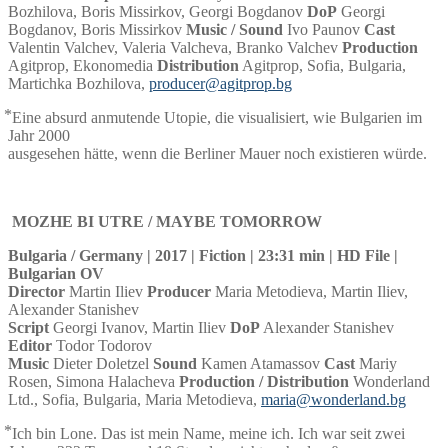
Bozhilova, Boris Missirkov, Georgi Bogdanov
DoP
Georgi
Bogdanov, Boris Missirkov
Music / Sound
Ivo Paunov
Cast
Valentin Valchev, Valeria Valcheva, Branko Valchev
Production
Agitprop, Ekonomedia
Distribution
Agitprop, Sofia, Bulgaria,
Martichka Bozhilova,
producer@agitprop.bg
⃰ Eine absurd anmutende Utopie, die visualisiert, wie Bulgarien im
Jahr 2000
ausgesehen hätte, wenn die Berliner Mauer noch existieren würde.
MOZHE BI UTRE / MAYBE TOMORROW
Bulgaria / Germany | 2017 | Fiction | 23:31 min | HD File |
Bulgarian OV
Director
Martin Iliev
Producer
Maria Metodieva, Martin Iliev,
Alexander Stanishev
Script
Georgi Ivanov, Martin Iliev
DoP
Alexander Stanishev
Editor
Todor Todorov
Music
Dieter Doletzel
Sound
Kamen Atamassov
Cast
Mariy
Rosen, Simona Halacheva
Production / Distribution
Wonderland
Ltd., Sofia, Bulgaria, Maria Metodieva,
maria@wonderland.bg
⃰ Ich bin Lone. Das ist mein Name, meine ich. Ich war seit zwei