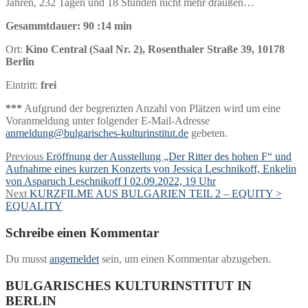
Jahren, 232 Tagen und 18 Stunden nicht mehr draußen…
Gesammtdauer: 90 :14 min
Ort:
Kino Central (Saal Nr. 2), Rosenthaler Straße 39, 10178
Berlin
Eintritt:
frei
***
Aufgrund der begrenzten Anzahl von Plätzen wird um eine
Voranmeldung unter folgender E-Mail-Adresse
anmeldung@bulgarisches-kulturinstitut.de
gebeten.
Beitragsnavigation
Previous
Previous
Eröffnung der Ausstellung „Der Ritter des hohen F“ und
post:
Aufnahme eines kurzen Konzerts von Jessica Leschnikoff, Enkelin
von Asparuch Leschnikoff I 02.09.2022, 19 Uhr
Next
Next
KURZFILME AUS BULGARIEN TEIL 2 – EQUITY >
post:
EQUALITY
Schreibe einen Kommentar
Du musst
angemeldet
sein, um einen Kommentar abzugeben.
BULGARISCHES KULTURINSTITUT IN
BERLIN