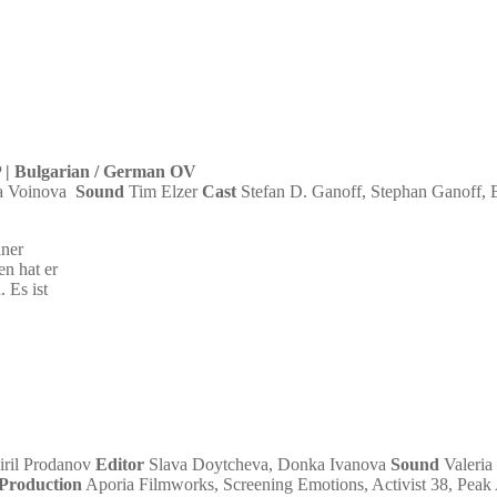
P | Bulgarian / German OV
a Voinova
Sound
Tim Elzer
Cast
Stefan D. Ganoff, Stephan Ganoff, 
iner
en hat er
 Es ist
ril Prodanov
Editor
Slava Doytcheva, Donka Ivanova
Sound
Valeria
Production
Aporia Filmworks, Screening Emotions, Activist 38, Pea