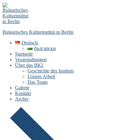
Skip
Menu
Close
to
content
Bulgarisches Kulturinstitut in Berlin
Deutsch
български
Startseite
Veranstaltungen
Über das BKI
Geschichte des Instituts
Unsere Arbeit
Das Team
Galerie
Kontakt
Archiv