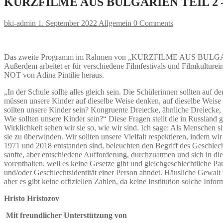
KURZFILME AUS BULGARIEN TEIL 2 
bki-admin
1. September 2022
Allgemein
0 Comments
Das zweite Programm im Rahmen von „KURZFILME AUS BULG
Außerdem arbeitet er für verschiedene Filmfestivals und Filmkultu
NOT von Adina Pintilie heraus.
„In der Schule sollte alles gleich sein. Die Schülerinnen sollten auf d
müssen unsere Kinder auf dieselbe Weise denken, auf dieselbe Weise 
sollten unsere Kinder sein? Kongruente Dreiecke, ähnliche Dreiecke,
Wie sollten unsere Kinder sein?“ Diese Fragen stellt die in Russla
Wirklichkeit sehen wir sie so, wie wir sind. Ich sage: Als Menschen 
sie zu überwinden. Wir sollten unsere Vielfalt respektieren, indem wi
1971 und 2018 entstanden sind, beleuchten den Begriff des Geschlechts
sanfte, aber entschiedene Aufforderung, durchzuatmen und sich in 
vorenthalten, weil es keine Gesetze gibt und gleichgeschlechtliche P
und/oder Geschlechtsidentität einer Person ahndet. Häusliche Gewalt 
aber es gibt keine offiziellen Zahlen, da keine Institution solche Info
Hristo Hristozov
Mit freundlicher Unterstützung von