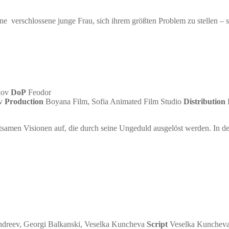
ne verschlossene junge Frau, sich ihrem größten Problem zu stellen – si
kov
DoP
Feodor
ev
Production
Boyana Film, Sofia Animated Film Studio
Distribution
B
tsamen Visionen auf, die durch seine Ungeduld ausgelöst werden. In de
ndreev, Georgi Balkanski, Veselka Kuncheva
Script
Veselka Kuncheva