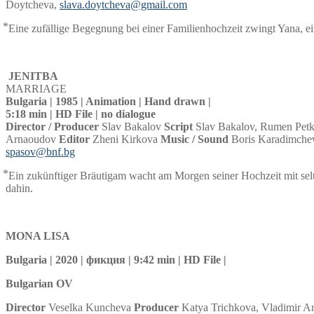
Doytcheva,
slava.doytcheva@gmail.com
⃰ Eine zufällige Begegnung bei einer Familienhochzeit zwingt Yana, ei
JENITBA
MARRIAGE
Bulgaria | 1985 | Animation | Hand drawn |
5:18 min | HD File | no dialogue
Director / Producer
Slav Bakalov
Script
Slav Bakalov, Rumen Pet
Arnaoudov
Editor
Zheni Kirkova
Music / Sound
Boris Karadimch
spasov@bnf.bg
⃰ Ein zukünftiger Bräutigam wacht am Morgen seiner Hochzeit mit sel
dahin.
MONA LISA
Bulgaria | 2020 | фикция | 9:42 min | HD File |
Bulgarian OV
Director
Veselka Kuncheva
Producer
Katya Trichkova, Vladimir A