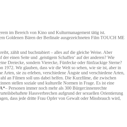
nderem im Bereich von Kino und Kulturmanagement tätig ist.
mit dem Goldenen Bären der Berlinale ausgezeichneten Film TOUCH ME
reibt, zählt und buchstabiert – alles auf die gleiche Weise. Aber
 der einen Seite und ‚geistigem Schaffen‘ auf der anderen? Wie
keine Dreiecke, sondern Vierecke, Fünfecke oder fünfzackige Sterne?
72. Wir glauben, dass wir die Welt so sehen, wie sie ist, aber in
ne Arten, sie zu erleben, verschiedene Ängste und verschiedene Arten,
wahl an Filmen soll uns dabei helfen. Die Kurzfilme, die zwischen
nnen stellen soziale und kulturelle Normen in Frage. Es ist eine
A*
– Personen immer noch mehr als 300 Bürger:innenrechte
rurteilsbehaftete Hassverbrechen aufgrund der sexuellen Orientierung
sagen, dass jede dritte Frau Opfer von Gewalt oder Missbrauch wird,