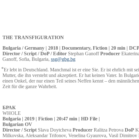
THE TRANSFIGURATION
Bulgaria / Germany | 2018 | Documentary, Fiction | 20 min | DC
Director / Script / DoP / Editor
Stephan Ganoff
Producer
Ekaterin
Ganoff, Sofia, Bulgaria,
ssg@gbg.bg
⃰ Er lebt in Deutschland. Manchmal ist er eine Sie. Er ist ehrlich mit se
Mutter, die ihn versteht und akzeptiert. Er hat keinen Vater. In Bulgari
einen Onkel, der nur einen Teil seines Neffen kennt – den männlichen.
Zeit für die ganze Wahrheit.
БРАК
WHOLE
Bulgaria | 2019 | Fiction | 20:47 min | HD File |
Bulgarian OV
Director / Script
Slava Doytcheva
Producer
Ralitza Petrova
DoP
Ki
Milkovska, Aleksandar Trifonov, Venelina Gyaurova, Vasil Dimitrov