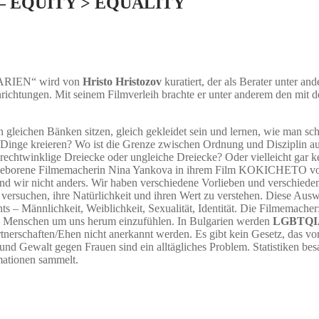
– EQUITY > EQUALITY
ARIEN“ wird von
Hristo Hristozov
kuratiert, der als Berater unter a
reinrichtungen. Mit seinem Filmverleih brachte er unter anderem den 
en gleichen Bänken sitzen, gleich gekleidet sein und lernen, wie man sch
Dinge kreieren? Wo ist die Grenze zwischen Ordnung und Disziplin auf
 rechtwinklige Dreiecke oder ungleiche Dreiecke? Oder vielleicht gar 
nd geborene Filmemacherin Nina Yankova in ihrem Film KOKICHETO von 19
sind wir nicht anders. Wir haben verschiedene Vorlieben und verschiede
r versuchen, ihre Natürlichkeit und ihren Wert zu verstehen. Diese Aus
 – Männlichkeit, Weiblichkeit, Sexualität, Identität. Die Filmemacher:i
die Menschen um uns herum einzufühlen. In Bulgarien werden
LGBTQI
artnerschaften/Ehen nicht anerkannt werden. Es gibt kein Gesetz, das vo
und Gewalt gegen Frauen sind ein alltägliches Problem. Statistiken be
rmationen sammelt.