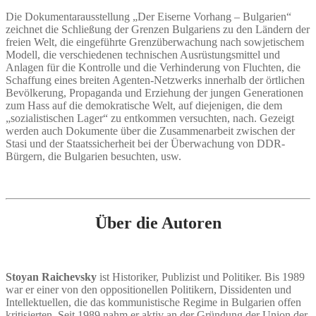
Die Dokumentarausstellung „Der Eiserne Vorhang – Bulgarien“
zeichnet die Schließung der Grenzen Bulgariens zu den Ländern der
freien Welt, die eingeführte Grenzüberwachung nach sowjetischem
Modell, die verschiedenen technischen Ausrüstungsmittel und
Anlagen für die Kontrolle und die Verhinderung von Fluchten, die
Schaffung eines breiten Agenten-Netzwerks innerhalb der örtlichen
Bevölkerung, Propaganda und Erziehung der jungen Generationen
zum Hass auf die demokratische Welt, auf diejenigen, die dem
„sozialistischen Lager“ zu entkommen versuchten, nach. Gezeigt
werden auch Dokumente über die Zusammenarbeit zwischen der
Stasi und der Staatssicherheit bei der Überwachung von DDR-
Bürgern, die Bulgarien besuchten, usw.
Über die Autoren
Stoyan Raichevsky
ist Historiker, Publizist und Politiker. Bis 1989
war er einer von den oppositionellen Politikern, Dissidenten und
Intellektuellen, die das kommunistische Regime in Bulgarien offen
kritisierten. Seit 1989 nahm er aktiv an der Gründung der Union der