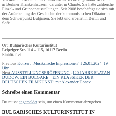
in Berliner Krankenhäusern, darunter in Charité. Sie hatte zahlreiche
Einzel- und Gruppenausstellungen. Seit 2008 beschäftigt sie sich mit
der Aufarbeitung der Geschichte der kommunistischen Diktatur mit
dem Schwerpunkt Bulgarien. Sie lebt und arbeitet in Berlin und
Sofia.
Ort:
Bulgarisches Kulturinstitut
Leipziger Str. 114 – 115, 10117 Berlin
Eintritt: frei
Beitragsnavigation
Previous
Previous
Konzert „Musikalische Impressionen“ I 26.01.2024, 19
post:
Uhr
Next
Next
AUSSTELLUNGSERÖFFNUNG „120 JAHRE SLATAN
post:
DUDOW: EIN BULGARE – EIN KLASSIKER DER
DEUTSCHEN FILMKUNST“ mit Alexander Donev
Schreibe einen Kommentar
Du musst
angemeldet
sein, um einen Kommentar abzugeben.
BULGARISCHES KULTURINSTITUT IN