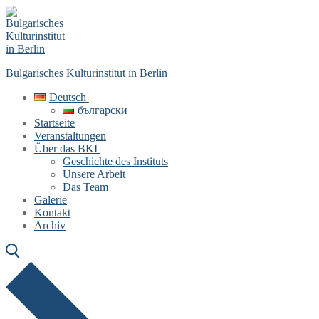
Skip
Menu
Close
to
content
Bulgarisches Kulturinstitut in Berlin
Deutsch
български
Startseite
Veranstaltungen
Über das BKI
Geschichte des Instituts
Unsere Arbeit
Das Team
Galerie
Kontakt
Archiv