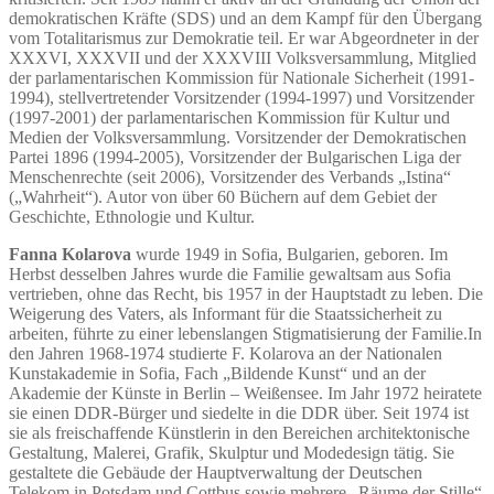
demokratischen Kräfte (SDS) und an dem Kampf für den Übergang
vom Totalitarismus zur Demokratie teil. Er war Abgeordneter in der
XXXVI, XXXVII und der XXXVIII Volksversammlung, Mitglied
der parlamentarischen Kommission für Nationale Sicherheit (1991-
1994), stellvertretender Vorsitzender (1994-1997) und Vorsitzender
(1997-2001) der parlamentarischen Kommission für Kultur und
Medien der Volksversammlung. Vorsitzender der Demokratischen
Partei 1896 (1994-2005), Vorsitzender der Bulgarischen Liga der
Menschenrechte (seit 2006), Vorsitzender des Verbands „Istina“
(„Wahrheit“). Autor von über 60 Büchern auf dem Gebiet der
Geschichte, Ethnologie und Kultur.
Fanna Kolarova
wurde 1949 in Sofia, Bulgarien, geboren. Im
Herbst desselben Jahres wurde die Familie gewaltsam aus Sofia
vertrieben, ohne das Recht, bis 1957 in der Hauptstadt zu leben. Die
Weigerung des Vaters, als Informant für die Staatssicherheit zu
arbeiten, führte zu einer lebenslangen Stigmatisierung der Familie.In
den Jahren 1968-1974 studierte F. Kolarova an der Nationalen
Kunstakademie in Sofia, Fach „Bildende Kunst“ und an der
Akademie der Künste in Berlin – Weißensee. Im Jahr 1972 heiratete
sie einen DDR-Bürger und siedelte in die DDR über. Seit 1974 ist
sie als freischaffende Künstlerin in den Bereichen architektonische
Gestaltung, Malerei, Grafik, Skulptur und Modedesign tätig. Sie
gestaltete die Gebäude der Hauptverwaltung der Deutschen
Telekom in Potsdam und Cottbus sowie mehrere „Räume der Stille“