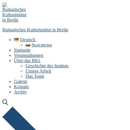
Skip
Menu
Close
to
content
Bulgarisches Kulturinstitut in Berlin
Deutsch
български
Startseite
Veranstaltungen
Über das BKI
Geschichte des Instituts
Unsere Arbeit
Das Team
Galerie
Kontakt
Archiv