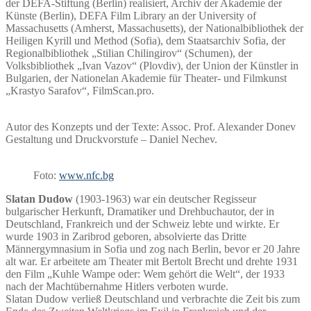
der DEFA-Stiftung (Berlin) realisiert, Archiv der Akademie der
Künste (Berlin), DEFA Film Library an der University of
Massachusetts (Amherst, Massachusetts), der Nationalbibliothek der
Heiligen Kyrill und Method (Sofia), dem Staatsarchiv Sofia, der
Regionalbibliothek „Stilian Chilingirov“ (Schumen), der
Volksbibliothek „Ivan Vazov“ (Plovdiv), der Union der Künstler in
Bulgarien, der Nationelan Akademie für Theater- und Filmkunst
„Krastyo Sarafov“, FilmScan.pro.
Autor des Konzepts und der Texte: Assoc. Prof. Alexander Donev
Gestaltung und Druckvorstufe – Daniel Nechev.
Foto:
www.nfc.bg
Slatan Dudow
(1903-1963) war ein deutscher Regisseur
bulgarischer Herkunft, Dramatiker und Drehbuchautor, der in
Deutschland, Frankreich und der Schweiz lebte und wirkte. Er
wurde 1903 in Zaribrod geboren, absolvierte das Dritte
Männergymnasium in Sofia und zog nach Berlin, bevor er 20 Jahre
alt war. Er arbeitete am Theater mit Bertolt Brecht und drehte 1931
den Film „Kuhle Wampe oder: Wem gehört die Welt“, der 1933
nach der Machtübernahme Hitlers verboten wurde.
Slatan Dudow verließ Deutschland und verbrachte die Zeit bis zum