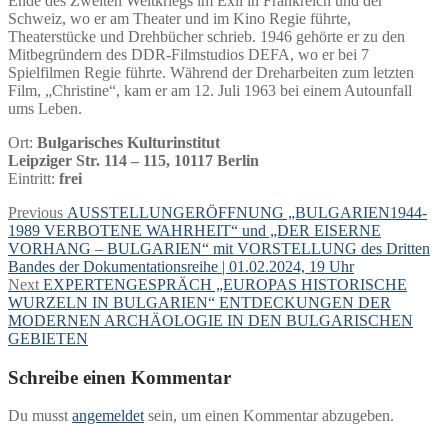
Ende des Zweiten Weltkriegs im Exil in Frankreich und der
Schweiz, wo er am Theater und im Kino Regie führte,
Theaterstücke und Drehbücher schrieb. 1946 gehörte er zu den
Mitbegründern des DDR-Filmstudios DEFA, wo er bei 7
Spielfilmen Regie führte. Während der Dreharbeiten zum letzten
Film, „Christine“, kam er am 12. Juli 1963 bei einem Autounfall
ums Leben.
Ort:
Bulgarisches Kulturinstitut
Leipziger Str. 114 – 115, 10117 Berlin
Eintritt:
frei
Beitragsnavigation
Previous
Previous
AUSSTELLUNGERÖFFNUNG „BULGARIEN1944-
post:
1989 VERBOTENE WAHRHEIT“ und „DER EISERNE
VORHANG – BULGARIEN“ mit VORSTELLUNG des Dritten
Bandes der Dokumentationsreihe | 01.02.2024, 19 Uhr
Next
Next
EXPERTENGESPRÄCH „EUROPAS HISTORISCHE
post:
WURZELN IN BULGARIEN“ ENTDECKUNGEN DER
MODERNEN ARCHÄOLOGIE IN DEN BULGARISCHEN
GEBIETEN
Schreibe einen Kommentar
Du musst
angemeldet
sein, um einen Kommentar abzugeben.