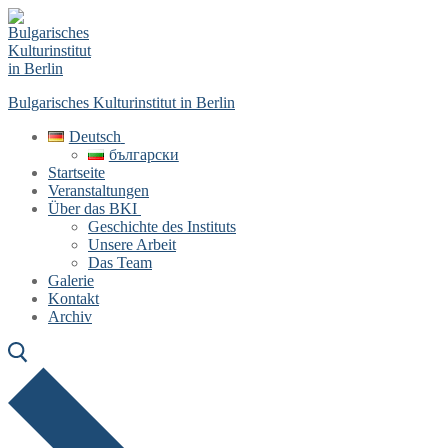
Skip
Menu
Close
to
content
Bulgarisches Kulturinstitut in Berlin
Deutsch
български
Startseite
Veranstaltungen
Über das BKI
Geschichte des Instituts
Unsere Arbeit
Das Team
Galerie
Kontakt
Archiv