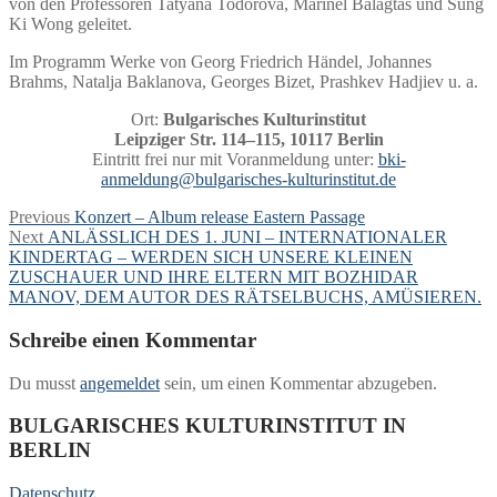
von den Professoren Tatyana Todorova, Marinel Balagtas und Sung
Ki Wong geleitet.
Im Programm Werke von Georg Friedrich Händel, Johannes
Brahms, Natalja Baklanova, Georges Bizet, Prashkev Hadjiev u. a.
Ort:
Bulgarisches Kulturinstitut
Leipziger Str. 114–115, 10117 Berlin
Eintritt frei nur mit Voranmeldung unter:
bki-
anmeldung@bulgarisches-kulturinstitut.de
Beitragsnavigation
Previous
Previous
Konzert – Album release Eastern Passage
Next
post:
Next
ANLÄSSLICH DES 1. JUNI – INTERNATIONALER
post:
KINDERTAG – WERDEN SICH UNSERE KLEINEN
ZUSCHAUER UND IHRE ELTERN MIT BOZHIDAR
MANOV, DEM AUTOR DES RÄTSELBUCHS, AMÜSIEREN.
Schreibe einen Kommentar
Du musst
angemeldet
sein, um einen Kommentar abzugeben.
BULGARISCHES KULTURINSTITUT IN
BERLIN
Datenschutz