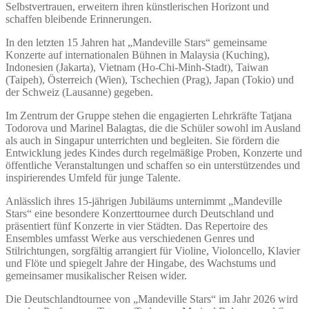
Selbstvertrauen, erweitern ihren künstlerischen Horizont und
schaffen bleibende Erinnerungen.
In den letzten 15 Jahren hat „Mandeville Stars“ gemeinsame
Konzerte auf internationalen Bühnen in Malaysia (Kuching),
Indonesien (Jakarta), Vietnam (Ho-Chi-Minh-Stadt), Taiwan
(Taipeh), Österreich (Wien), Tschechien (Prag), Japan (Tokio) und
der Schweiz (Lausanne) gegeben.
Im Zentrum der Gruppe stehen die engagierten Lehrkräfte Tatjana
Todorova und Marinel Balagtas, die die Schüler sowohl im Ausland
als auch in Singapur unterrichten und begleiten. Sie fördern die
Entwicklung jedes Kindes durch regelmäßige Proben, Konzerte und
öffentliche Veranstaltungen und schaffen so ein unterstützendes und
inspirierendes Umfeld für junge Talente.
Anlässlich ihres 15-jährigen Jubiläums unternimmt „Mandeville
Stars“ eine besondere Konzerttournee durch Deutschland und
präsentiert fünf Konzerte in vier Städten. Das Repertoire des
Ensembles umfasst Werke aus verschiedenen Genres und
Stilrichtungen, sorgfältig arrangiert für Violine, Violoncello, Klavier
und Flöte und spiegelt Jahre der Hingabe, des Wachstums und
gemeinsamer musikalischer Reisen wider.
Die Deutschlandtournee von „Mandeville Stars“ im Jahr 2026 wird