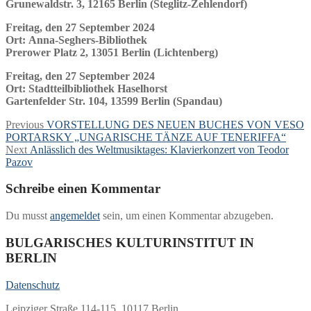
Grunewaldstr. 3, 12165 Berlin (Steglitz-Zehlendorf)
Freitag, den 27 September 2024
Ort:
Anna-Seghers-Bibliothek
Prerower Platz 2, 13051 Berlin (Lichtenberg)
Freitag, den 27 September 2024
Ort: Stadtteilbibliothek Haselhorst
Gartenfelder Str. 104, 13599 Berlin (Spandau)
Beitragsnavigation
Previous
Previous
VORSTELLUNG DES NEUEN BUCHES VON VESO
post:
PORTARSKY „UNGARISCHE TÄNZE AUF TENERIFFA“
Next
Next
Anlässlich des Weltmusiktages: Klavierkonzert von Teodor
post:
Pazov
Schreibe einen Kommentar
Du musst
angemeldet
sein, um einen Kommentar abzugeben.
BULGARISCHES KULTURINSTITUT IN
BERLIN
Datenschutz
Leipziger Straße 114-115, 10117 Berlin