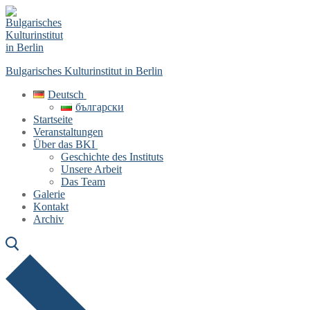
Skip
Menu
Close
to
content
Bulgarisches Kulturinstitut in Berlin
Deutsch
български
Startseite
Veranstaltungen
Über das BKI
Geschichte des Instituts
Unsere Arbeit
Das Team
Galerie
Kontakt
Archiv