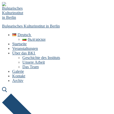
Skip
Menu
Close
to
content
Bulgarisches Kulturinstitut in Berlin
Deutsch
български
Startseite
Veranstaltungen
Über das BKI
Geschichte des Instituts
Unsere Arbeit
Das Team
Galerie
Kontakt
Archiv