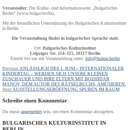
Veranstalter
: Die Kultur- und Informationsseite „Bulgarisches
Berlin“ (www.bulgar.berlin).
Mit der freundlichen Unterstützung des Bulgarischen Kulturinstituts
in Berlin.
Die Veranstaltung findet in bulgarischer Sprache statt.
Ort:
Bulgarisches Kulturinstitut
Leipziger Str. 114–115, 10117 Berlin
Eintritt frei nur mit Voranmeldung unter:
info@bulgar.berlin
Beitragsnavigation
Previous
Previous
ANLÄSSLICH DES 1. JUNI – INTERNATIONALER
post:
KINDERTAG – WERDEN SICH UNSERE KLEINEN
ZUSCHAUER UND IHRE ELTERN MIT BOZHIDAR
MANOV, DEM AUTOR DES RÄTSELBUCHS, AMÜSIEREN.
Next
Next
AUSSTELLUNGSERÖFFNUNG SPUREN IM RAUM
post:
Schreibe einen Kommentar
Du musst
angemeldet
sein, um einen Kommentar abzugeben.
BULGARISCHES KULTURINSTITUT IN
BERLIN