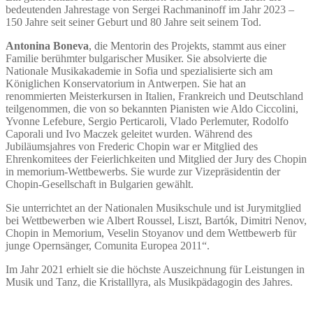
bedeutenden Jahrestage von Sergei Rachmaninoff im Jahr 2023 –
150 Jahre seit seiner Geburt und 80 Jahre seit seinem Tod.
Antonina Boneva
, die Mentorin des Projekts, stammt aus einer
Familie berühmter bulgarischer Musiker. Sie absolvierte die
Nationale Musikakademie in Sofia und spezialisierte sich am
Königlichen Konservatorium in Antwerpen. Sie hat an
renommierten Meisterkursen in Italien, Frankreich und Deutschland
teilgenommen, die von so bekannten Pianisten wie Aldo Ciccolini,
Yvonne Lefebure, Sergio Perticaroli, Vlado Perlemuter, Rodolfo
Caporali und Ivo Maczek geleitet wurden. Während des
Jubiläumsjahres von Frederic Chopin war er Mitglied des
Ehrenkomitees der Feierlichkeiten und Mitglied der Jury des Chopin
in memorium-Wettbewerbs. Sie wurde zur Vizepräsidentin der
Chopin-Gesellschaft in Bulgarien gewählt.
Sie unterrichtet an der Nationalen Musikschule und ist Jurymitglied
bei Wettbewerben wie Albert Roussel, Liszt, Bartók, Dimitri Nenov,
Chopin in Memorium, Veselin Stoyanov und dem Wettbewerb für
junge Opernsänger, Comunita Europea 2011“.
Im Jahr 2021 erhielt sie die höchste Auszeichnung für Leistungen in
Musik und Tanz, die Kristalllyra, als Musikpädagogin des Jahres.