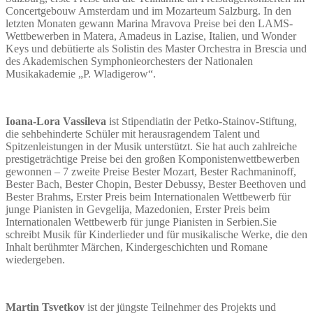
Concertgebouw Amsterdam und im Mozarteum Salzburg. In den
letzten Monaten gewann Marina Mravova Preise bei den LAMS-
Wettbewerben in Matera, Amadeus in Lazise, Italien, und Wonder
Keys und debütierte als Solistin des Master Orchestra in Brescia und
des Akademischen Symphonieorchesters der Nationalen
Musikakademie „P. Wladigerow“.
Ioana-Lora Vassileva
ist Stipendiatin der Petko-Stainov-Stiftung,
die sehbehinderte Schüler mit herausragendem Talent und
Spitzenleistungen in der Musik unterstützt. Sie hat auch zahlreiche
prestigeträchtige Preise bei den großen Komponistenwettbewerben
gewonnen – 7 zweite Preise Bester Mozart, Bester Rachmaninoff,
Bester Bach, Bester Chopin, Bester Debussy, Bester Beethoven und
Bester Brahms, Erster Preis beim Internationalen Wettbewerb für
junge Pianisten in Gevgelija, Mazedonien, Erster Preis beim
Internationalen Wettbewerb für junge Pianisten in Serbien.Sie
schreibt Musik für Kinderlieder und für musikalische Werke, die den
Inhalt berühmter Märchen, Kindergeschichten und Romane
wiedergeben.
Martin Tsvetkov
ist der jüngste Teilnehmer des Projekts und