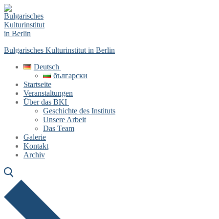
Skip
Menu
Close
to
content
Bulgarisches Kulturinstitut in Berlin
Deutsch
български
Startseite
Veranstaltungen
Über das BKI
Geschichte des Instituts
Unsere Arbeit
Das Team
Galerie
Kontakt
Archiv