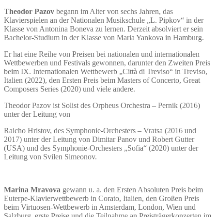
Theodor Pazov
begann im Alter von sechs Jahren, das
Klavierspielen an der Nationalen Musikschule „L. Pipkov“ in der
Klasse von Antonina Boneva zu lernen. Derzeit absolviert er sein
Bachelor-Studium in der Klasse von Maria Yankova in Hamburg.
Er hat eine Reihe von Preisen bei nationalen und internationalen
Wettbewerben und Festivals gewonnen, darunter den Zweiten Preis
beim IX. Internationalen Wettbewerb „Città di Treviso“ in Treviso,
Italien (2022), den Ersten Preis beim Masters of Concerto, Great
Composers Series (2020) und viele andere.
Theodor Pazov ist Solist des Orpheus Orchestra – Pernik (2016)
unter der Leitung von
Raicho Hristov, des Symphonie-Orchesters – Vratsa (2016 und
2017) unter der Leitung von Dimitar Panov und Robert Gutter
(USA) und des Symphonie-Orchesters „Sofia“ (2020) unter der
Leitung von Svilen Simeonov.
Marina Mravova
gewann u. a. den Ersten Absoluten Preis beim
Euterpe-Klavierwettbewerb in Corato, Italien, den Großen Preis
beim Virtuosen-Wettbewerb in Amsterdam, London, Wien und
Salzburg, erste Preise und die Teilnahme an Preisträgerkonzerten im