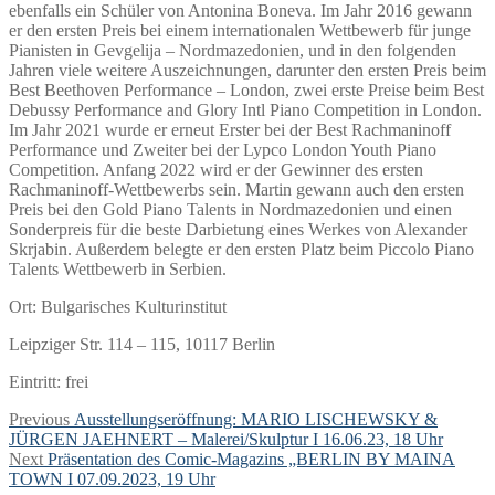
ebenfalls ein Schüler von Antonina Boneva. Im Jahr 2016 gewann
er den ersten Preis bei einem internationalen Wettbewerb für junge
Pianisten in Gevgelija – Nordmazedonien, und in den folgenden
Jahren viele weitere Auszeichnungen, darunter den ersten Preis beim
Best Beethoven Performance – London, zwei erste Preise beim Best
Debussy Performance and Glory Intl Piano Competition in London.
Im Jahr 2021 wurde er erneut Erster bei der Best Rachmaninoff
Performance und Zweiter bei der Lypco London Youth Piano
Competition. Anfang 2022 wird er der Gewinner des ersten
Rachmaninoff-Wettbewerbs sein. Martin gewann auch den ersten
Preis bei den Gold Piano Talents in Nordmazedonien und einen
Sonderpreis für die beste Darbietung eines Werkes von Alexander
Skrjabin. Außerdem belegte er den ersten Platz beim Piccolo Piano
Talents Wettbewerb in Serbien.
Ort: Bulgarisches Kulturinstitut
Leipziger Str. 114 – 115, 10117 Berlin
Eintritt: frei
Beitragsnavigation
Previous
Previous
Ausstellungseröffnung: MARIO LISCHEWSKY &
post:
JÜRGEN JAEHNERT – Malerei/Skulptur I 16.06.23, 18 Uhr
Next
Next
Präsentation des Comic-Magazins „BERLIN BY MAINA
post:
TOWN I 07.09.2023, 19 Uhr