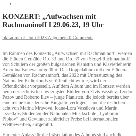
KONZERT: „Aufwachsen mit
Rachmaninoff I 29.06.23, 19 Uhr
bki-admin
2. Juni 2023
Allgemein
0 Comments
Im Rahmen des Konzerts „Aufwachsen mit Rachmaninoff“ werden
die Etüden Gemälde Op. 33 und Op. 39 von Sergei Rachmaninoff
von Schülern der großen bulgarischen Pianistin und Klavierlehrerin
Antonina Boneva aufgeführt. Das Doppelalbum mit den Etüden-
Gemälden von Rachmaninoff, das 2022 mit Unterstützung des
Nationalen Kulturfonds veröffentlicht wurde, wird der
Öffentlichkeit vorgestellt. Auf dem Album und im Konzert werden
neun der technisch schwierigsten Etüden von Elvis Vassilev, Teodor
Pazov und Roberto Iliev – junge Pianisten, die jedoch bereits über
eine reiche künstlerische Biografie verfügen – und die restlichen
acht von Marina Mravova, Ioana-Lora Vassileva und Martin
Tsvetkov, Studenten der Nationalen Musikschule „Lyubomir
Pipkov“ und Gewinner zahlreicher Preise bei internationalen
Wettbewerben, aufgeführt.
Ein guter Anlass für die Präsentation des Albums sind auch die