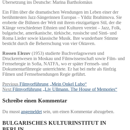
Übersetzung ins Deutsche: Marina Bartholomäus
Ein Film über die dramatischen Wendungen im Leben einer der
berühmtesten Jazz-Sängerinnen Europas – Yildiz Ibrahimova. Sie
eroberte die Bühnen der Welt mit ihrem einzigartigen Stil, der die
Klänge verschiedener Ethnien und Kulturen vereint – Jazz, Folk,
bulgarische, amerikanische, türkische, russische und Sinti- und
Roma Lieder sowie klassische Musik. Ihre wunderbare Stimme
besticht durch die Beherrschung von vier Oktaven.
Rossen Elezov
(1953) studierte Buchverlagswesen und
Druckereiwesen in Moskau und Filmwissenschaft sowie Film- und
Fernsehregie in Sofia, NATFA, wo er später Fernseh- und
Dokumentarfilmregie unterrichtete. Er hat bei mehr als fünfzig
Filmen und Fernsehsendungen Regie geführt.
Beitragsnavigation
Previous
Previous
Filmvorführung „Mein Onkel Lubo“
Next
post:
Next
Filmvorführung „Liv Ullmann. The House of Memories“
post:
Schreibe einen Kommentar
Du musst
angemeldet
sein, um einen Kommentar abzugeben.
BULGARISCHES KULTURINSTITUT IN
BERLIN