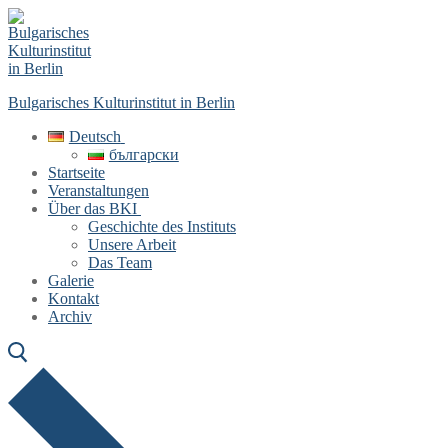
Skip
Menu
Close
to
content
Bulgarisches Kulturinstitut in Berlin
Deutsch
български
Startseite
Veranstaltungen
Über das BKI
Geschichte des Instituts
Unsere Arbeit
Das Team
Galerie
Kontakt
Archiv