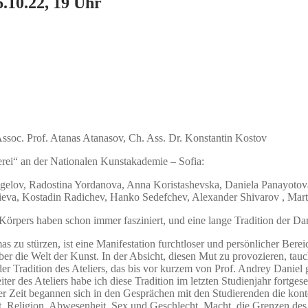
.10.22, 19 Uhr
Assoc. Prof. Atanas Atanasov, Ch. Ass. Dr. Konstantin Kostov
erei“ an der Nationalen Kunstakademie – Sofia:
elov, Radostina Yordanova, Anna Koristashevska, Daniela Panayotova,
ieva, Kostadin Radichev, Hanko Sedefchev, Alexander Shivarov , Mar
rpers haben schon immer fasziniert, und eine lange Tradition der Darst
as zu stürzen, ist eine Manifestation furchtloser und persönlicher Ber
r die Welt der Kunst. In der Absicht, diesen Mut zu provozieren, ta
er Tradition des Ateliers, das bis vor kurzem von Prof. Andrey Daniel 
iter des Ateliers habe ich diese Tradition im letzten Studienjahr fort
 der Zeit begannen sich in den Gesprächen mit den Studierenden die ko
eit, Religion, Abwesenheit, Sex und Geschlecht, Macht, die Grenzen de