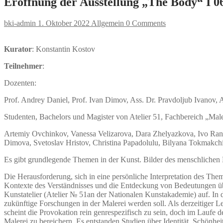
Eröffnung der Ausstellung „The Body“ I 06
bki-admin
1. Oktober 2022
Allgemein
0 Comments
Kurator
: Konstantin Kostov
Teilnehmer
:
Dozenten:
Prof. Andrey Daniel, Prof. Ivan Dimov, Ass. Dr. Pravdoljub Ivanov, 
Studenten, Bachelors und Magister von Atelier 51, Fachbereich „Mal
Artemiy Ovchinkov, Vanessa Velizarova, Dara Zhelyazkova, Ivo Rang
Dimova, Svetoslav Hristov, Christina Papadolulu, Bilyana Tokmakch
Es gibt grundlegende Themen in der Kunst. Bilder des menschlichen Kö
Die Herausforderung, sich in eine persönliche Interpretation des Them
Kontexte des Verständnisses und die Entdeckung von Bedeutungen übe
Kunstatelier (Atelier № 51an der Nationalen Kunstakademie) auf. In d
zukünftige Forschungen in der Malerei werden soll. Als derzeitiger Le
scheint die Provokation rein genrespezifisch zu sein, doch im Laufe
Malerei zu bereichern. Es entstanden Studien über Identität, Schönh