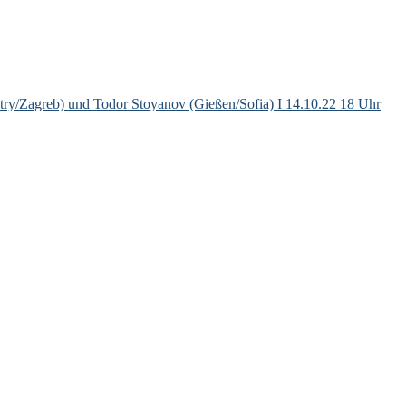
ntry/Zagreb) und Todor Stoyanov (Gießen/Sofia) I 14.10.22 18 Uhr