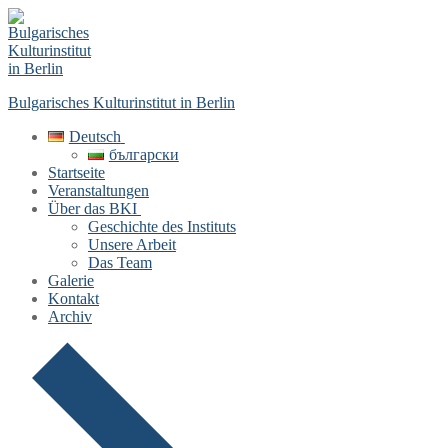
Skip
Menu
Close
to
content
Bulgarisches Kulturinstitut in Berlin
Deutsch
български
Startseite
Veranstaltungen
Über das BKI
Geschichte des Instituts
Unsere Arbeit
Das Team
Galerie
Kontakt
Archiv