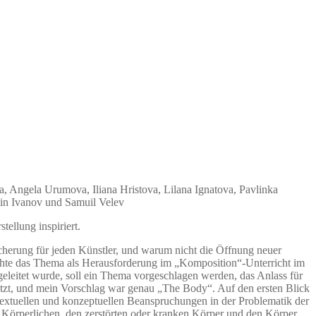
 Angela Urumova, Iliana Hristova, Lilana Ignatova, Pavlinka
tin Ivanov und Samuil Velev
ellung inspiriert.
eicherung für jeden Künstler, und warum nicht die Öffnung neuer
uchte das Thema als Herausforderung im „Komposition“-Unterricht im
geleitet wurde, soll ein Thema vorgeschlagen werden, das Anlass für
gesetzt, und mein Vorschlag war genau „The Body“. Auf den ersten Blick
ntextuellen und konzeptuellen Beanspruchungen in der Problematik der
s Körperlichen, den zerstörten oder kranken Körper und den Körper