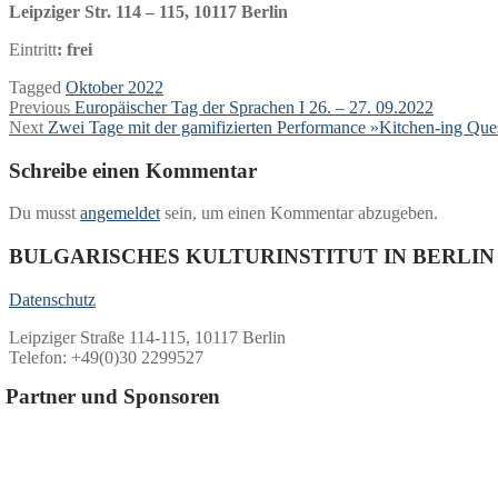
Leipziger Str. 114 – 115, 10117 Berlin
Eintritt
: frei
Tagged
Oktober 2022
Beitragsnavigation
Previous
Previous
Europäischer Tag der Sprachen I 26. – 27. 09.2022
Next
post:
Next
Zwei Tage mit der gamifizierten Performance »Kitchen-ing Que
post:
Schreibe einen Kommentar
Du musst
angemeldet
sein, um einen Kommentar abzugeben.
BULGARISCHES KULTURINSTITUT IN BERLIN
Datenschutz
Leipziger Straße 114-115, 10117 Berlin
Telefon: +49(0)30 2299527
Partner und Sponsoren