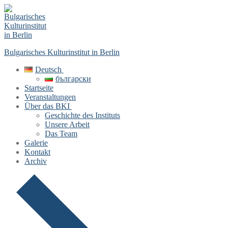
Skip
Menu
Close
to
content
Bulgarisches Kulturinstitut in Berlin
Deutsch
български
Startseite
Veranstaltungen
Über das BKI
Geschichte des Instituts
Unsere Arbeit
Das Team
Galerie
Kontakt
Archiv