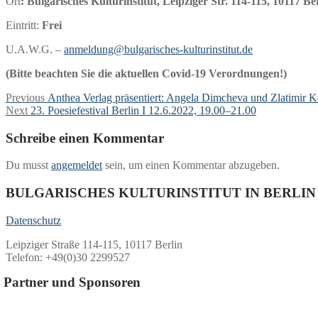
Ort
: Bulgarisches Kulturinstitut, Leipziger Str. 114-115, 10117 Be
Eintritt:
Frei
U.A.W.G. –
anmeldung@bulgarisches-kulturinstitut.de
(Bitte beachten Sie die aktuellen Covid-19 Verordnungen!)
Beitragsnavigation
Previous
Previous
Anthea Verlag präsentiert: Angela Dimcheva und Zlatimir K
Next
post:
Next
23. Poesiefestival Berlin I 12.6.2022, 19.00–21.00
post:
Schreibe einen Kommentar
Du musst
angemeldet
sein, um einen Kommentar abzugeben.
BULGARISCHES KULTURINSTITUT IN BERLIN
Datenschutz
Leipziger Straße 114-115, 10117 Berlin
Telefon: +49(0)30 2299527
Partner und Sponsoren