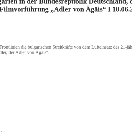
garien in der Bundesrepublik Deutschland,
r Filmvorführung „Adler von Ägäis“ I 10.06.
rontlinien die bulgarischen Streitkräfte von dem Lufteinsatz des 21-j
ler, der Adler von Ägäis“.