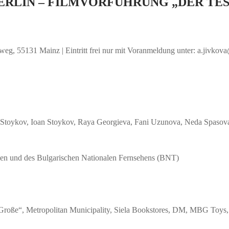
ERLIN – FILMVORFÜHRUNG „DER TE
nweg, 55131 Mainz | Eintritt frei nur mit Voranmeldung unter: a.jivko
ykov, Ioan Stoykov, Raya Georgieva, Fani Uzunova, Neda Spasova,
ien und des Bulgarischen Nationalen Fernsehens (BNT)
oße“, Metropolitan Municipality, Siela Bookstores, DM, MBG Toys, E