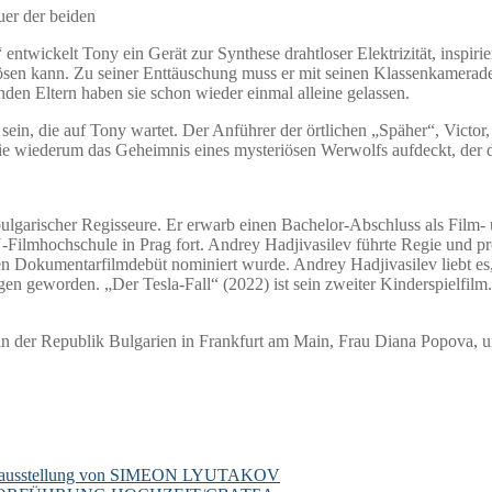
uer der beiden
ntwickelt Tony ein Gerät zur Synthese drahtloser Elektrizität, inspirie
ösen kann. Zu seiner Enttäuschung muss er mit seinen Klassenkameraden
nden Eltern haben sie schon wieder einmal alleine gelassen.
ein, die auf Tony wartet. Der Anführer der örtlichen „Späher“, Victor, 
 wiederum das Geheimnis eines mysteriösen Werwolfs aufdeckt, der du
bulgarischer Regisseure. Er erwarb einen Bachelor-Abschluss als Film-
Filmhochschule in Prag fort. Andrey Hadjivasilev führte Regie und p
ten Dokumentarfilmdebüt nominiert wurde. Andrey Hadjivasilev liebt e
egen geworden. „Der Tesla-Fall“ (2022) ist sein zweiter Kinderspielfil
lin der Republik Bulgarien in Frankfurt am Main, Frau Diana Popova, 
usstellung von SIMEON LYUTAKOV