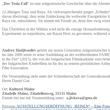
„
Der Tesla-Fall
“ ist eine zeitgenössische Geschichte über die Abente
12-Jährigen Tony und Raya. Als vielversprechender junger „Erfinder“ e
davon überzeugt, dass seine Entdeckung die weltweite Energiekrise l
Raya ein, mitzufahren. Sie nimmt mit Freude an, denn ihre ewig reise
Das Überleben in der Wildnis wird nicht die einzige Herausforderung s
Experimente zu torpedieren, um Rayas Herz zu gewinnen, während sie
Andrey Hadjivasilev
gehört zur neuen Generation zeitgenössischer 
Im Jahr 2009 setzte er seine Ausbildung an der weltberühmten FAMU-
in the Fire“ (2015), der von der bulgarischen Filmakademie zum bes
des bulgarischen Kinderfilms ist für ihn zu seinem persönlichen Anli
Film Association.
Die Veranstaltung steht unter der Schirmherrschaft der Generalkonsu
Herrn Daniel Gar.
Ort:
Kulturei Mainz
Zitadelle Mainz, Zitadellenweg, 55131 Mainz
Eintritt frei nur mit Voranmeldung unter:
a.jivkova@gmx.de
Beitragsnavigation
Previous
Previous
AUSSTELLUNGSERÖFFNUNG „REISEN“ – Eine Fotoa