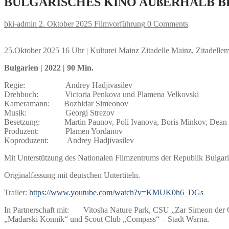
BULGARISCHES KINO AUßERHALB B
bki-admin
2. Oktober 2025
Filmvorführung
0 Comments
25.Oktober 2025 16 Uhr | Kulturei Mainz Zitadelle Mainz, Zitadelle
Bulgarien | 2022 | 90 Min.
Regie: Andrey Hadjivasilev
Drehbuch: Victoria Penkova und Plamena Velkovski
Kameramann: Bozhidar Simeonov
Musik: Georgi Strezov
Besetzung: Martin Paunov, Poli Ivanova, Boris Minkov, Dean Sto
Produzent: Plamen Yordanov
Koproduzent: Andrey Hadjivasilev
Mit Unterstützung des Nationalen Filmzentrums der Republik Bulgar
Originalfassung mit deutschen Untertiteln.
Trailer:
https://www.youtube.com/watch?v=KMUK0h6_DGs
In Partnerschaft mit: Vitosha Nature Park, CSU „Zar Simeon der Gr
„Madarski Konnik“ und Scout Club „Compass“ – Stadt Warna
.