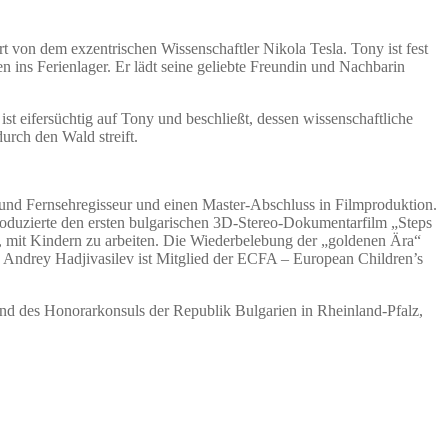
rt von dem exzentrischen Wissenschaftler Nikola Tesla. Tony ist fest
 ins Ferienlager. Er lädt seine geliebte Freundin und Nachbarin
ist eifersüchtig auf Tony und beschließt, dessen wissenschaftliche
rch den Wald streift.
 und Fernsehregisseur und einen Master-Abschluss in Filmproduktion.
roduzierte den ersten bulgarischen 3D-Stereo-Dokumentarfilm „Steps
s, mit Kindern zu arbeiten. Die Wiederbelebung der „goldenen Ära“
m. Andrey Hadjivasilev ist Mitglied der ECFA – European Children’s
und des Honorarkonsuls der Republik Bulgarien in Rheinland-Pfalz,