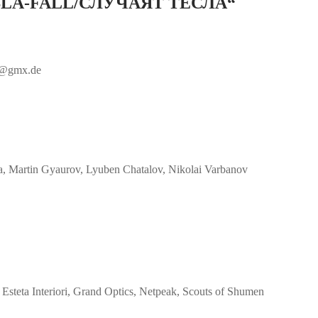
SLA-FALL/СЛУЧАЯТ ТЕСЛА“
va@gmx.de
 Martin Gyaurov, Lyuben Chatalov, Nikolai Varbanov
steta Interiori, Grand Optics, Netpeak, Scouts of Shumen