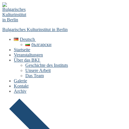
Skip
Menu
Close
to
content
Bulgarisches Kulturinstitut in Berlin
Deutsch
български
Startseite
Veranstaltungen
Über das BKI
Geschichte des Instituts
Unsere Arbeit
Das Team
Galerie
Kontakt
Archiv