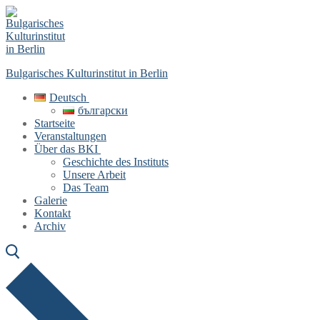
Skip
Menu
Close
to
content
Bulgarisches Kulturinstitut in Berlin
Deutsch
български
Startseite
Veranstaltungen
Über das BKI
Geschichte des Instituts
Unsere Arbeit
Das Team
Galerie
Kontakt
Archiv