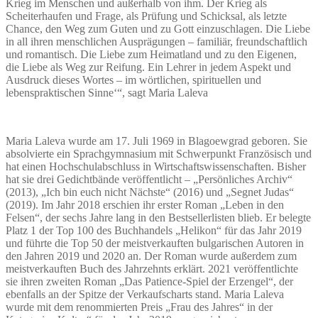
Krieg im Menschen und außerhalb von ihm. Der Krieg als
Scheiterhaufen und Frage, als Prüfung und Schicksal, als letzte
Chance, den Weg zum Guten und zu Gott einzuschlagen. Die Liebe
in all ihren menschlichen Ausprägungen – familiär, freundschaftlich
und romantisch. Die Liebe zum Heimatland und zu den Eigenen,
die Liebe als Weg zur Reifung. Ein Lehrer in jedem Aspekt und
Ausdruck dieses Wortes – im wörtlichen, spirituellen und
lebenspraktischen Sinne‘“, sagt Maria Laleva
Maria Laleva wurde am 17. Juli 1969 in Blagoewgrad geboren. Sie
absolvierte ein Sprachgymnasium mit Schwerpunkt Französisch und
hat einen Hochschulabschluss in Wirtschaftswissenschaften. Bisher
hat sie drei Gedichtbände veröffentlicht – „Persönliches Archiv“
(2013), „Ich bin euch nicht Nächste“ (2016) und „Segnet Judas“
(2019). Im Jahr 2018 erschien ihr erster Roman „Leben in den
Felsen“, der sechs Jahre lang in den Bestsellerlisten blieb. Er belegte
Platz 1 der Top 100 des Buchhandels „Helikon“ für das Jahr 2019
und führte die Top 50 der meistverkauften bulgarischen Autoren in
den Jahren 2019 und 2020 an. Der Roman wurde außerdem zum
meistverkauften Buch des Jahrzehnts erklärt. 2021 veröffentlichte
sie ihren zweiten Roman „Das Patience-Spiel der Erzengel“, der
ebenfalls an der Spitze der Verkaufscharts stand. Maria Laleva
wurde mit dem renommierten Preis „Frau des Jahres“ in der