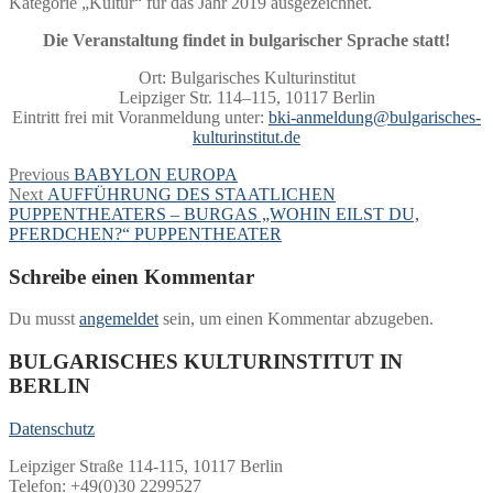
Kategorie „Kultur“ für das Jahr 2019 ausgezeichnet.
Die Veranstaltung findet in bulgarischer Sprache statt!
Ort: Bulgarisches Kulturinstitut
Leipziger Str. 114–115, 10117 Berlin
Eintritt frei mit Voranmeldung unter:
bki-anmeldung@bulgarisches-
kulturinstitut.de
Beitragsnavigation
Previous
Previous
BABYLON EUROPA
Next
post:
Next
AUFFÜHRUNG DES STAATLICHEN
post:
PUPPENTHEATERS – BURGAS „WOHIN EILST DU,
PFERDCHEN?“ PUPPENTHEATER
Schreibe einen Kommentar
Du musst
angemeldet
sein, um einen Kommentar abzugeben.
BULGARISCHES KULTURINSTITUT IN
BERLIN
Datenschutz
Leipziger Straße 114-115, 10117 Berlin
Telefon: +49(0)30 2299527