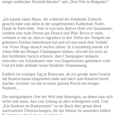
einiger politischer Persönlichkeiten“ und „Drei Orte in Bulgarien“.
„Ich kannte einen Mann, der während der Pandemie Zuflucht
gesucht hatte und allein in der ausgebrannten Kathedrale Notre-
Dame de Paris lebte. Aber er war kein fiktiver Held wie Quasimodo,
sondern eine reale Person aus Fleisch und Blut. Bevor er starb,
vertraute er mir an, dass er irgendwo in den Tiefen des Tempels ein
geheimes Zeichen hinterlassen hat und ich nun nach dem Vorbild
von Victor Hugo danach suchen müsse. In Luxemburg musste ich
schon früh am Morgen Champagner trinken, obwohl ich mich an
den berühmten Spruch erinnere, dass Champagner morgens
entweder von Aristokraten oder von Degenerierten getrunken wird.
Und ich habe definitiv keine fürstliche Abstammung.
Endlich ein sonniger Tag in Botswana, als ich gerade mein Gesicht
mit Rasierschaum eingerieben hatte und mich zum Rasieren bereit
machte, erschien vor mir in seiner ganzen Pracht ein riesiges
Nashorn…
Die einzigartigsten Orte der Welt sind diejenigen, an denen man sich
sicher sein kann, dass von Anfang an alles schiefgehen wird. Und
„Ein Nashorn im Badezimmer“ ist ein Buch über genau diese
unerwarteten Überraschungen, die das Wasser im ansonsten kühlen