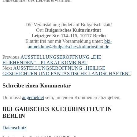
Badezimmer des Lebens erwärmen.“
Die Veranstaltung findet auf Bulgarisch statt!
Ort:
Bulgarisches Kulturinstitut
Leipziger Str. 114–115, 10117 Berlin
Eintritt frei nur mit Voranmeldung unter:
bki-
anmeldung@bulgarisches-kulturinstitut.de
Beitragsnavigation
Previous
Previous
AUSSTELLUNGSERÖFFNUNG „DIE
post:
FLIEHENDEN“ – PLAKAT KOMBINAT
Next
Next
AUSSTELLUNGSEROFFNUNG „HEILIGE
post:
GESCHICHTEN UND FANTASTISCHE LANDSCHAFTEN“
Schreibe einen Kommentar
Du musst
angemeldet
sein, um einen Kommentar abzugeben.
BULGARISCHES KULTURINSTITUT IN
BERLIN
Datenschutz