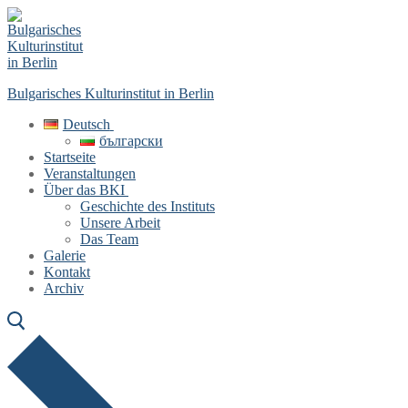
Skip
Menu
Close
to
content
Bulgarisches Kulturinstitut in Berlin
Deutsch
български
Startseite
Veranstaltungen
Über das BKI
Geschichte des Instituts
Unsere Arbeit
Das Team
Galerie
Kontakt
Archiv