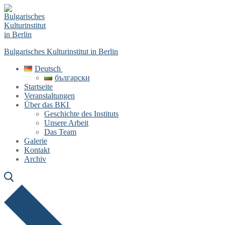
Skip
Menu
Close
to
content
Bulgarisches Kulturinstitut in Berlin
Deutsch
български
Startseite
Veranstaltungen
Über das BKI
Geschichte des Instituts
Unsere Arbeit
Das Team
Galerie
Kontakt
Archiv