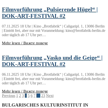
Filmvorführung „Pulsierende Hügel“ |
DOK-ART-FESTIVAL #2
07.11.2025 18 Uhr | Kino „Brotfabrik“ | Caligaripl. 1, 13086 Berlin
| Eintritt frei, aber nur mit Voranmeldung: kino@brotfabrik-berlin.de
oder täglich ab 17 Uhr per…
Mehr lesen / Вижте повече
Filmvorführung „Vasko und die Geige“ |
DOK-ART-FESTIVAL #2
06.11.2025 18 Uhr | Kino „Brotfabrik“ | Caligaripl. 1, 13086 Berlin
| Eintritt frei, aber nur mit Voranmeldung: kino@brotfabrik-berlin.de
oder täglich ab 17 Uhr per…
Mehr lesen / Вижте повече
Seitennummerierung
Previous
1
2
3
4
5
6
7
…
23
Next
der
BULGARISCHES KULTURINSTITUT IN