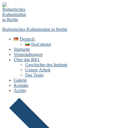
Skip
Menu
Close
to
content
Bulgarisches Kulturinstitut in Berlin
Deutsch
български
Startseite
Veranstaltungen
Über das BKI
Geschichte des Instituts
Unsere Arbeit
Das Team
Galerie
Kontakt
Archiv