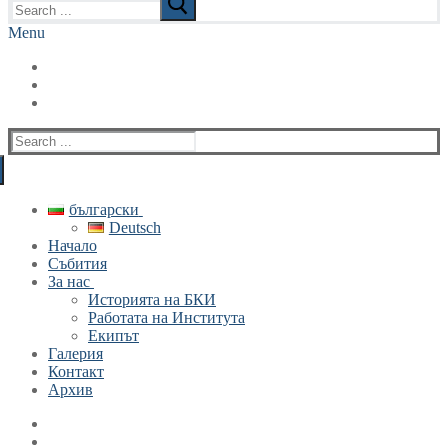
for:
Menu
Search
for:
български
Deutsch
Начало
Събития
За нас
Историята на БКИ
Работата на Института
Екипът
Галерия
Контакт
Архив