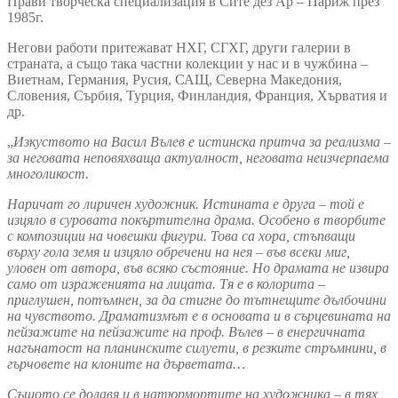
Прави творческа специализация в Сите дез Ар – Париж през
1985г.
Негови работи притежават НХГ, СГХГ, други галерии в
страната, а също така частни колекции у нас и в чужбина –
Виетнам, Германия, Русия, САЩ, Северна Македония,
Словения, Сърбия, Турция, Финландия, Франция, Хърватия и
др.
„
Изкуството на Васил Вълев е истинска притча за реализма –
за неговата неповяхваща актуалност, неговата неизчерпаема
многоликост.
Наричат го лиричен художник. Истината е друга – той е
изцяло в суровата покъртителна драма. Особено в творбите
с композиции на човешки фигури. Това са хора, стъпващи
върху гола земя и изцяло обречени на нея – във всеки миг,
уловен от автора, във всяко състояние. Но драмата не извира
само от израженията на лицата. Тя е в колорита –
приглушен, потъмнен, за да стигне до тътнещите дълбочини
на чувството. Драматизмът е в основата и в сърцевината на
пейзажите на пейзажите на проф. Вълев – в енергичната
нагънатост на планинските силуети, в резките стръмнини, в
гърчовете на клоните на дърветата…
Същото се долавя и в натюрмортите на художника – в тях