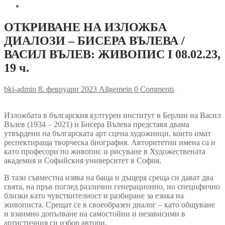
ОТКРИВАНЕ НА ИЗЛОЖБА
ДИАЛОЗИ – БИСЕРА ВЪЛЕВА /
ВАСИЛ ВЪЛЕВ: ЖИВОПИС I 08.02.23,
19 ч.
bki-admin
8. февруари 2023
Allgemein
0 Comments
Изложбата в българския културен институт в Берлин на Васил
Вълев (1934 – 2021) и Бисера Вълева представя двама
утвърдени на българската арт сцена художници, които имат
респектираща творческа биография. Авторитетни имена са и
като професори по живопис и рисуване в Художествената
академия и Софийския университет в София.
В тази съвместна изява на баща и дъщеря среща си дават два
свята, на пръв поглед различни генерационно, но специфично
близки като чувствителност и разбиране за езика на
живописта. Срещат се в своеобразен диалог – като общуване
и взаимно допълване на самостойни и независими в
артистичния си избор автори.