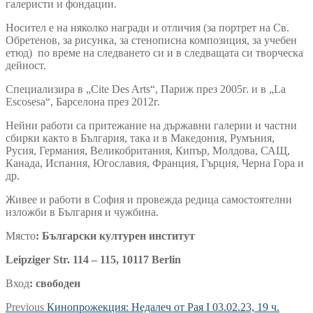
галеристи и фондации.
Носител е на няколко награди и отличия (за портрет на Св.
Обретенов, за рисунка, за стенописна композиция, за учебен
етюд) по време на следването си и в следващата си творческа
дейност.
Специализира в „Cite Des Arts“, Париж през 2005г. и в „La
Escosesa“, Барселона през 2012г.
Нейни работи са притежание на държавни галерии и частни
сбирки както в България, така и в Македония, Румъния,
Русия, Германия, Великобритания, Кипър, Молдова, САЩ,
Канада, Испания, Югославия, Франция, Гърция, Черна Гора и
др.
Живее и работи в София и провежда редица самостоятелни
изложби в България и чужбина.
Mясто
: Български културен институт
Leipziger Str. 114 – 115, 10117 Berlin
Вход
: свободен
Навигация
Previous
Previous
Кинопрожекция: Недалеч от Рая I 03.02.23, 19 ч.