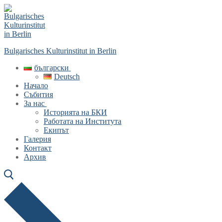
Skip
Menu
Close
to
content
Bulgarisches Kulturinstitut in Berlin
български
Deutsch
Начало
Събития
За нас
Историята на БКИ
Работата на Института
Екипът
Галерия
Контакт
Архив