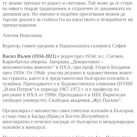
ту звънко трепнал от радост и светлина. Той може да се стори
на някого твърде традиционен и отдалечен от динамиката на
днешния ден. Но именно в подобни пресичания можем да
търсим диалога за стойността на изкуството и безкрайните му
превъплъщения.
Анелия Николаева
Куратор, главен уредник в Националната галерия в София
Васил Вълев (1934-2021)
е роден през 1934г. в с. Сигмен,
Карнобатска община. Завършва „Декоративно –
монументална живопис“ в НХА, при проф. Георги Богданов
през 1959г. От 1964г. участва редовно в художествения живот
на страната, както и в представителни български изложби в
чужбина. Преподавател е в Художествената гимназия (НУИИ
„Илия Петров“) в периода 1967-1972 г. и е професор по
рисуване в НХА от 1990г. Преподавал е в НБУ, Варненски
свободен универстет, Свободна академия „Жул Паскин“.
Организирал е множество самостоятелни изложби в България,
а също така в Багдад (Ирак) и Богота (Колумбия) и
многократно е печелил награди от български и международни
изложби и конкурси.