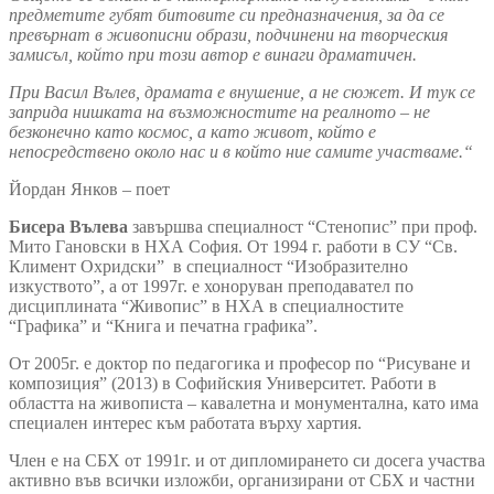
предметите губят битовите си предназначения, за да се
превърнат в живописни образи, подчинени на творческия
замисъл, който при този автор е винаги драматичен.
При Васил Вълев, драмата е внушение, а не сюжет. И тук сe
заприда нишката на възможностите на реалното – не
безконечно като космос, а като живот, който е
непосредствено около нас и в който ние самите участваме.“
Йордан Янков – поет
Бисера Вълева
завършва специалност “Стенопис” при проф.
Мито Гановски в НХА София. От 1994 г. работи в СУ “Св.
Климент Охридски” в специалност “Изобразително
изкуството”, а от 1997г. е хоноруван преподавател по
дисциплината “Живопис” в НХА в специалностите
“Графика” и “Книга и печатна графика”.
От 2005г. е доктор по педагогика и професор по “Рисуване и
композиция” (2013) в Софийския Университет. Работи в
областта на живописта – кавалетна и монументална, като има
специален интерес към работата върху хартия.
Член е на СБХ от 1991г. и от дипломирането си досега участва
активно във всички изложби, организирани от СБХ и частни