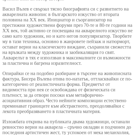
Васил Вълев е свързал тясно биографията си с развитието на
акварелната живопис в българското изкуство от втората
половина на ХХ век. Инициатор и съорганизатор на
престижни художествени форуми през 70-те и 80-те години на
ХХ век, той активно се посвещава на акварелното изкуство не
само като художник, но и като негов популяризатор. Творбите
му в тази техника, основно в жанровете пейзаж и натюрморт,
остават верни на класическото виждане, съхранили свежестта
на връзката между художника и заобикалящия го свят.
Акварелът в тях е използван в максималните си възможности
за пластична и багрена изразителност.
Опирайки се на подобно разбиране в търсене на живописната
фактура, Бисера Вълева отива по-нататък, оттласквайки се по-
категорично от реалистичната форма. Предметът от
видимостта при нея се освобождава от физическата си
плътност, за да отвори посоки към метафорично-
асоциативния образ. Често нейните композиции естествено
преминават границите към абстрактното, преодолявайки с
лекота преобразяването в пластичната материя.
Изложбата открива на публиката двама художници, останали
ревностно верни на акварела – сръчно овладян и подчинен до
последния артистичен жест, ту успокоен от мека меланхолия,