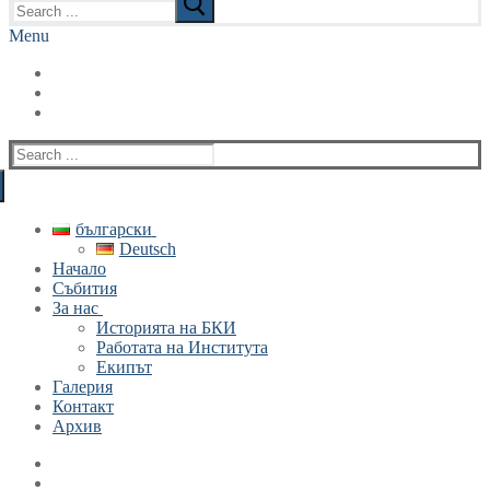
for:
Menu
Search
for:
български
Deutsch
Начало
Събития
За нас
Историята на БКИ
Работата на Института
Екипът
Галерия
Контакт
Архив