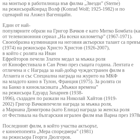
на монтьор в работилница във филма „Звезди” (Sterne)
на режисьораКонрад Волф (Konrad Wolf; 1925-1982) и по
сценарий на Анжел Вагенщайн.
Един от най-
популярните образи на Григор Вачков е като Митко Бомбата (к
от телевизионния сериал „На всеки километър” (1967-1971).
Своеобразна кулминация на неговия актьорски талант са прев
(1974) на режисьора Христо Христов (1926-2007),
в който с ролята на Иван
Ефрейторов печели Златен медал за мъжка роля
от Кинофестивала в Сан Ремо през същата година. Лентата е
отличена и с Награда за най-добър чуждестранен филм в
Атланта и със Специална награда на журито на МКФ
на младото кино в Тулон, Франция (1975). За ролята си
на Банко в кинокласиката „Мъжки времена”
на режисьора Едуард Захариев (1938-
1996), създаден по разкази на Николай Хайтов (1919-
2002) Григор Вачковпечели награда за мъжка роля,
а Мариана Димитрова (като Елица) награда за женска роля
от Фестивала на българския игрален филм във Варна през 1978г
Последният филм, в който участва актьорът,
е киноепопеята „Мера споредмера” (1981)
на режисьора Георги Дюлгеров.