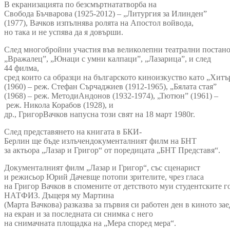
В екранизацията по безсмъртнататворба на
Свобода Бъчварова (1925-2012) – „Литургия за Илинден”
(1977), Вачков изпълнява ролята на Апостол войвода,
но така и не успява да я довърши.
След многобройни участия във великолепни театрални постано
„Вражалец”, „Юнаци с умни калпаци”, „Лазарица”, и след
44 филма,
сред които са образци на българското киноизкуство като „Хитъ
(1960) – реж. Стефан Сърчаджиев (1912-1965), „Бялата стая”
(1968) – реж. МетодиАндонов (1932-1974), „Тютюн” (1961) –
реж. Никола Корабов (1928), и
др., ГригорВачков напусна този свят на 18 март 1980г.
След представянето на книгата в БКИ-
Берлин ще бъде излъчендокументалният филм на БНТ
за актьора „Лазар и Григор“ от поредицата „БНТ Представя“.
Документалният филм „Лазар и Григор“, със сценарист
и режисьор Юрий Дачевще потопи зрителите, чрез гласа
на Григор Вачков в спомените от детството муи студентските г
НАТФИЗ. Дъщеря му Мартина
(Марта Вачкова) разказва за първия си работен ден в киното зае
на екран и за последната си снимка с него
на снимачната площадка на „Мера според мера“.