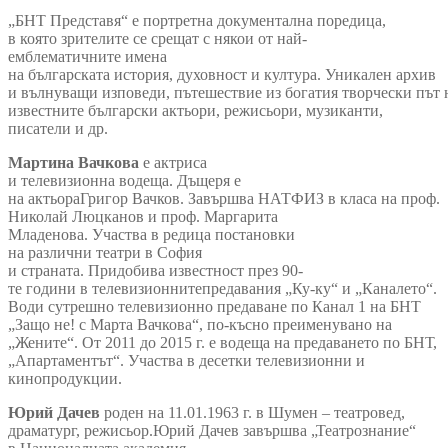
„БНТ Представя“ е портретна документална поредица,
в която зрителите се срещат с някои от най-
емблематичните имена
на българската история, духовност и култура. Уникален архив
и вълнуващи изповеди, пътешествие из богатия творчески път 
известните български актьори, режисьори, музиканти,
писатели и др.
Мартина
Вачкова
е актриса
и телевизионна водеща. Дъщеря е
на актьораГригор Вачков. Завършва НАТФИЗ в класа на проф.
Николай Люцканов и проф. Маргарита
Младенова. Участва в редица постановки
на различни театри в София
и страната. Придобива известност през 90-
те години в телевизионнитепредавания „Ку-ку“ и „Каналето“.
Води сутрешно телевизионно предаване по Канал 1 на БНТ
„Защо не! с Марта Вачкова“, по-късно преименувано на
„Жените“. От 2011 до 2015 г. е водеща на предаването по БНТ,
„Апартаментът“. Участва в десетки телевизионни и
кинопродукции.
Юрий
Дачев
роден на 11.01.1963 г. в Шумен – театровед,
драматург, режисьор.Юрий Дачев завършва „Театрознание“