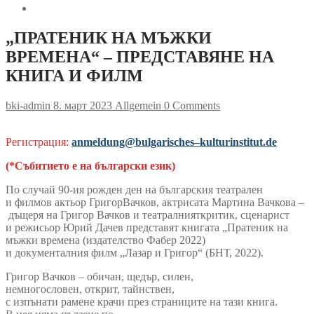
„ПРАТЕНИК НА МЪЖКИ
ВРЕМЕНА“ – ПРЕДСТАВЯНЕ НА
КНИГА И ФИЛМ
bki-admin
8. март 2023
Allgemein
0 Comments
Регистрация:
anmeldung
@
bulgarisches
–
kulturinstitut
.
de
(*
Събитието е на български език
)
По случай 90-ия рожден ден на българския театрален
и филмов актьор ГригорВачков, актрисата Мартина Вачкова –
дъщеря на Григор Вачков и театралнияткритик, сценарист
и режисьор Юрий Дачев представят книгата „Пратеник на
мъжки времена (издателство Фабер 2022)
и документалния филм „Лазар и Григор“ (БНТ, 2022).
Григор Вачков – обичан, щедър, силен,
немногословен, открит, тайнствен,
с изпънати рамене крачи през страниците на тази книга.