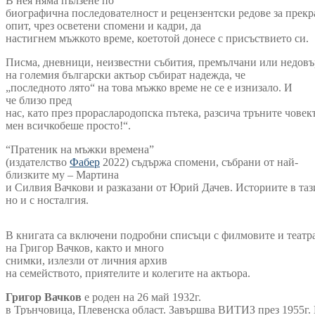
В нея няма пълзене по
биографична последователност и рецензентски редове за прекра
опит, чрез осветени спомени и кадри, да
настигнем мъжкото време, коетотой донесе с присъствието си.
Писма, дневници, неизвестни събития, премълчани или недо
на големия български актьор събират надежда, че
„последното лято“ на това мъжко време не се е изнизало. И
че близо пред
нас, като през прораслародопска пътека, разсича тръните човек
мен всичкобеше просто!“.
“Пратеник на мъжки времена”
(издателство
Фабер
2022) съдържа спомени, събрани от най-
близките му – Мартина
и Силвия Вачкови и разказани от Юрий Дачев. Историите в таз
но и с носталгия.
В книгата са включени подробни списъци с филмовите и театр
на Григор Вачков, както и много
снимки, излезли от личния архив
на семейството, приятелите и колегите на актьора.
Григор
Вачков
е роден на 26 май 1932г.
в Трънчовица, Плевенска област. Завършва ВИТИЗ през 1955г. 