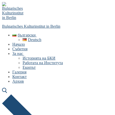
Skip
Menu
Close
to
content
Bulgarisches Kulturinstitut in Berlin
български
Deutsch
Начало
Събития
За нас
Историята на БКИ
Работата на Института
Екипът
Галерия
Контакт
Архив