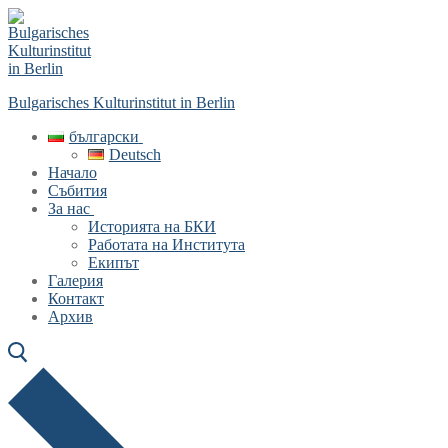
Skip
Menu
Close
to
content
Bulgarisches Kulturinstitut in Berlin
български
Deutsch
Начало
Събития
За нас
Историята на БКИ
Работата на Института
Екипът
Галерия
Контакт
Архив