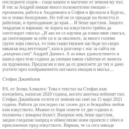
последните седем – също важни и магични от земния му път.
В тях за Андрей имаше много положителни емоции –
признания, работа в Академията в София и филиала в Бургас,
но и тежко боледуване. Но той не се предаде на болестта и
работеше, и преподаваше до края… И беше щастлив. Защото
твърдеше и вярваше, че хората на изкуството трябва да
синтезират смисъл. „И ако не се научим да измисляме смисъл,
да синтезираме за себе си и за околните, за много големи
групи хора смисъл, то това съществуване ще бъде по-скоро
някакъв вид вегетация”, каза в разговор с нас за сайта ни
„въпреки.com” Андрей Даниел. А аз имах удоволствието и
шанса през тези години да снимам някои събития от живота
на художника. Предлагам и вие да се докоснете до тях и дано
усетите през изображението неговата емоция и мисъл…
Стефан Джамбазов
P.S. от Зелма Алмалех: Това е текстът на Стефан към
изложбата, написан 2020 година, когато започна нейният път.
Стефан Джамбазов отлетя от земния ни свят на 15 март 2021
година. Работи до последно със силен дух и безкрайна любов
към изкуството. Мъжки се бори повече от две години и
половина с коварна болест. Въпреки нея, беше щастлив,
заедно гледахме напред и обмисляхме нови проекти с обич и
преклонение пред изкуството. Вярвам, че са сега някъде