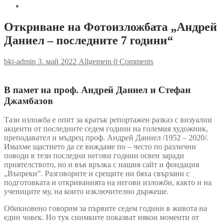
Откриване на Фотоизложбата „Андрей
Даниел – последните 7 години“
bki-admin
3. май 2022
Allgemein
0 Comments
В памет на проф. Андрей Даниел и Стефан
Джамбазов
Тази изложба е опит за кратък репортажен разказ с визуални
акценти от последните седем години на големия художник,
преподавател и мъдрец проф. Андрей Даниел /1952 – 2020/.
Имахме щастието да се виждаме по – често по различни
поводи в тези последни негови години освен заради
приятелството, но и във връзка с нашия сайт и фондация
„Въпреки”. Разговорите и срещите ни бяха свързани с
подготовката и откриванията на негови изложби, както и на
учениците му, на които изключително държеше.
Обикновено говорим за първите седем години в живота на
един човек. Но тук снимките показват някои моменти от