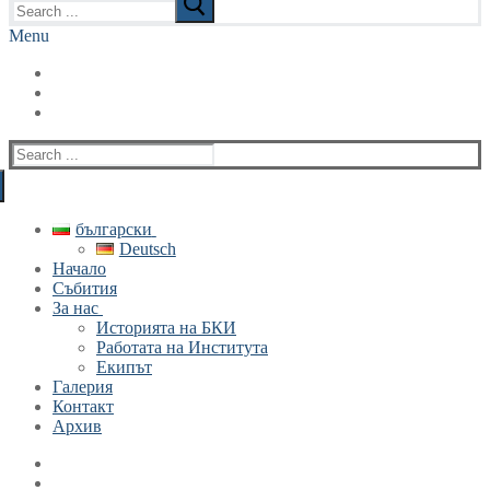
for:
Menu
Search
for:
български
Deutsch
Начало
Събития
За нас
Историята на БКИ
Работата на Института
Екипът
Галерия
Контакт
Архив