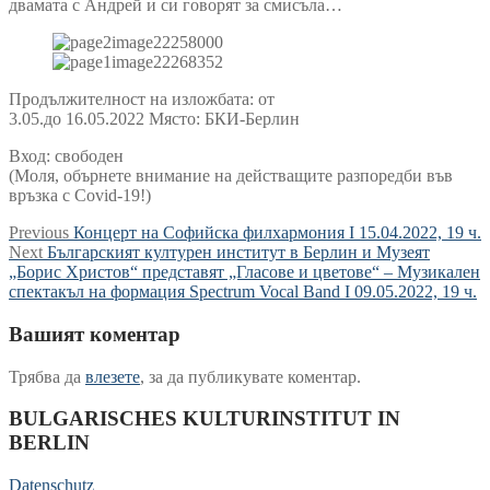
двамата с Андрей и си говорят за смисъла…
Продължителност на изложбата: от
3.05.до 16.05.2022 Място: БКИ-Берлин
Вход: свободен
(Моля, обърнете внимание на действащите разпоредби във
връзка с Covid-19!)
Навигация
Previous
Previous
Концерт на Софийска филхармония I 15.04.2022, 19 ч.
Next
post:
Next
Българският културен институт в Берлин и Музеят
post:
„Борис Христов“ представят „Гласове и цветове“ – Музикален
спектакъл на формация Spectrum Vocal Band I 09.05.2022, 19 ч.
Вашият коментар
Трябва да
влезете
, за да публикувате коментар.
BULGARISCHES KULTURINSTITUT IN
BERLIN
Datenschutz