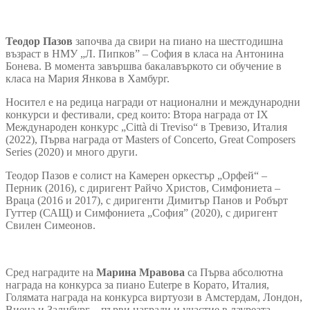
Теодор Пазов
започва да свири на пиано на шестгодишна
възраст в НМУ „Л. Пипков” – София в класа на Антонина
Бонева. В момента завършва бакалавъркото си обучение в
класа на Мария Янкова в Хамбург.
Носител е на редица награди от национални и международни
конкурси и фестивали, сред които: Втора награда от IX
Международен конкурс „Città di Treviso“ в Тревизо, Италия
(2022), Първа награда от Masters of Concerto, Great Composers
Series (2020) и много други.
Теодор Пазов е солист на Камерен оркестър „Орфей“ –
Перник (2016), с диригент Райчо Христов, Симфониета –
Враца (2016 и 2017), с диригенти Димитър Панов и Робърт
Гуттер (САЩ) и Симфониета „София” (2020), с диригент
Свилен Симеонов.
Сред наградите на
Марина Мравова
са Първа абсолютна
награда на конкурса за пиано Euterpe в Корато, Италия,
Голямата награда на конкурса виртуози в Амстердам, Лондон,
Виена и Залцбург – първи награди и участие в лауреата