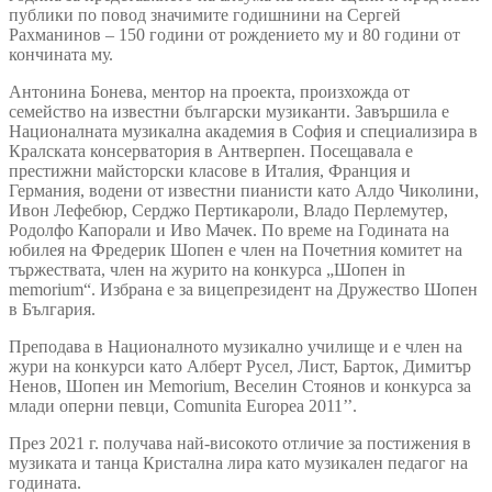
публики по повод значимите годишнини на Сергей
Рахманинов – 150 години от рождението му и 80 години от
кончината му.
Антонина Бонева, ментор на проекта, произхожда от
семейство на известни български музиканти. Завършила е
Националната музикална академия в София и специализира в
Кралската консерватория в Антверпен. Посещавала е
престижни майсторски класове в Италия, Франция и
Германия, водени от известни пианисти като Алдо Чиколини,
Ивон Лефебюр, Серджо Пертикароли, Владо Перлемутер,
Родолфо Капорали и Иво Мачек. По време на Годината на
юбилея на Фредерик Шопен е член на Почетния комитет на
тържествата, член на журито на конкурса „Шопен in
memorium“. Избрана е за вицепрезидент на Дружество Шопен
в България.
Преподава в Националното музикално училище и е член на
жури на конкурси като Алберт Русел, Лист, Барток, Димитър
Ненов, Шопен ин Memorium, Веселин Стоянов и конкурса за
млади оперни певци, Comunita Europea 2011’’.
През 2021 г. получава най-високото отличие за постижения в
музиката и танца Кристална лира като музикален педагог на
годината.