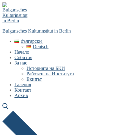
Skip
Menu
Close
to
content
Bulgarisches Kulturinstitut in Berlin
български
Deutsch
Начало
Събития
За нас
Историята на БКИ
Работата на Института
Екипът
Галерия
Контакт
Архив