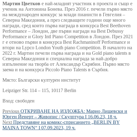
Мартин Цветков
е най-младият участник в проекта и също е
ученик на Антонина Бонева. През 2016 г. печели първо място
на международен конкурс за млади пианисти в Гевгелия –
Северна Македония, а през следващите години още много
награди, сред които първа награда в конкурса Best Beethoven
Performance – Лондон, две първи награди на Best Debussy
Performance и Glory Intl Piano Competition в Лондон. През 2021
г е отново първи в конкурса Best Rachmaninoff Performance и
втори на Lypco London Youth piano Competition. В началото на
2022 г. Мартин печели първа награда и на Gold piano talents в
Северна Македония и специална награда за най-добро
изпълнение на творба от Александър Скрябин. Първо място
заема и на конкурса Piccolo Piano Talents в Сърбия.
Място: Български културен институт
Leipziger Str. 114 – 115, 10117 Berlin
Вход: свободен
Навигация
Previous
Previous
ОТКРИВАНЕ НА ИЗЛОЖБА: Марио Лишевски и
post:
Юрген Йенерт – Живопис / Скулптура I 16.06.23, 18 ч.
Next
Next
Представяне на комикс-сприсанието „BERLIN BY
post:
MAINA TOWN“ I 07.09.2023, 19 ч.