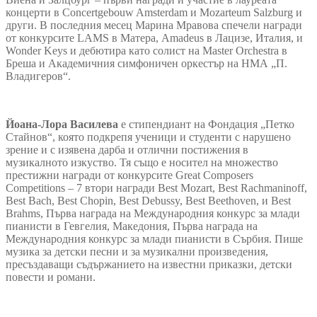
концерти в Concertgebouw Amsterdam и Mozarteum Salzburg и
други. В последния месец Марина Мравова спечели награди
от конкурсите LAMS в Матера, Amadeus в Лацизе, Италия, и
Wonder Keys и дебютира като солист на Master Orchestra в
Бреша и Академичния симфоничен оркестър на НМА „П.
Владигеров“.
Йоана-Лора Василева
е стипендиант на Фондация „Петко
Стайнов“, която подкрепя ученици и студенти с нарушено
зрение и с изявена дарба и отлични постижения в
музикалното изкуство. Тя също е носител на множество
престижни награди от конкурсите Great Composers
Competitions – 7 втори награди Best Mozart, Best Rachmaninoff,
Best Bach, Best Chopin, Best Debussy, Best Beethoven, и Best
Brahms, Първа награда на Международния конкурс за млади
пианисти в Гевгелия, Македония, Първа награда на
Международния конкурс за млади пианисти в Сърбия. Пише
музика за детски песни и за музикални произведения,
пресъздаващи съдържанието на известни приказки, детски
повести и романи.