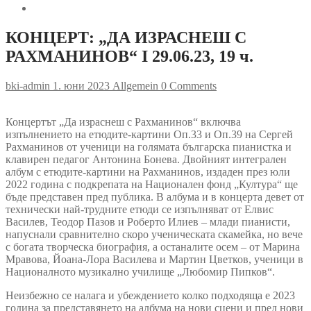
КОНЦЕРТ: „ДА ИЗРАСНЕШ С
РАХМАНИНОВ“ I 29.06.23, 19 ч.
bki-admin
1. юни 2023
Allgemein
0 Comments
Концертът „Да израснеш с Рахманинов“ включва
изпълнението на етюдите-картини Оп.33 и Оп.39 на Сергей
Рахманинов от ученици на голямата българска пианистка и
клавирен педагог Антонина Бонева. Двойният интегрален
албум с етюдите-картини на Рахманинов, издаден през юли
2022 година с подкрепата на Национален фонд „Култура“ ще
бъде представен пред публика. В албума и в концерта девет от
технически най-трудните етюди се изпълняват от Елвис
Василев, Теодор Пазов и Роберто Илиев – млади пианисти,
напуснали сравнително скоро ученическата скамейка, но вече
с богата творческа биография, а останалите осем – от Марина
Мравова, Йоана-Лора Василева и Мартин Цветков, ученици в
Националното музикално училище „Любомир Пипков“.
Неизбежно се налага и убеждението колко подходяща е 2023
година за представянето на албума на нови сцени и пред нови