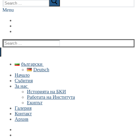
for:
Menu
Search
for:
български
Deutsch
Начало
Събития
За нас
Историята на БКИ
Работата на Института
Екипът
Галерия
Контакт
Архив