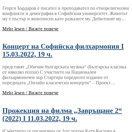
Георги Бърдаров е писател и преподавател по етнорелигиозни
конфликти и демография в Софийския университет. Животът
му е пъстър и живописен като разказите му. Дебютният му…
Mehr lesen / Вижте повече
Концерт на Софийска филхармония I
15.03.2022, 19 ч.
представят „Обичам българската музика“ (Българска класика
от няколко епохи) С участието на Национален
филхармоничен хор Стартира поредното издание от
поредицата „Онлайн класически концерти“ – Проект…
Mehr lesen / Вижте повече
Прожекция на филма „Завръщане 2“
(2022) I 11.03.2022, 19 ч.
(Събитието се организира от Арт театър Катя Костова в