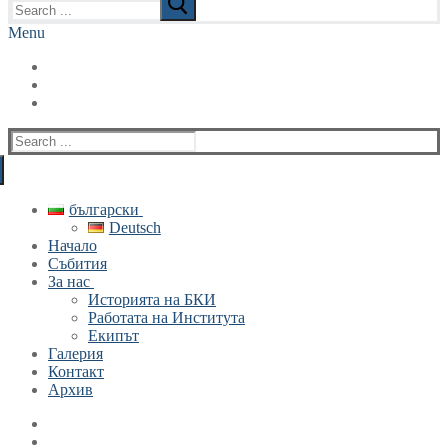
for:
Menu
Search
for:
български
Deutsch
Начало
Събития
За нас
Историята на БКИ
Работата на Института
Екипът
Галерия
Контакт
Архив