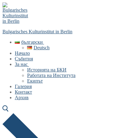
Skip
Menu
Close
to
content
Bulgarisches Kulturinstitut in Berlin
български
Deutsch
Начало
Събития
За нас
Историята на БКИ
Работата на Института
Екипът
Галерия
Контакт
Архив