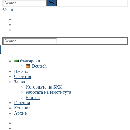
for:
Menu
Search
for:
български
Deutsch
Начало
Събития
За нас
Историята на БКИ
Работата на Института
Екипът
Галерия
Контакт
Архив