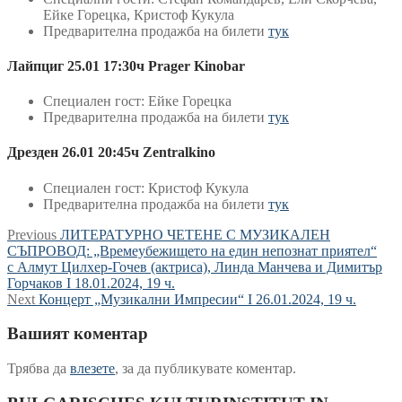
Ейке Горецка, Кристоф Кукула
Предварителна продажба на билети
тук
Лайпциг 25.01 17:30ч Prager Kinobar
Специален гост: Ейке Горецка
Предварителна продажба на билети
тук
Дрезден 26.01 20:45ч Zentralkino
Специален гост: Кристоф Кукула
Предварителна продажба на билети
тук
Навигация
Previous
Previous
ЛИТЕРАТУРНО ЧЕТЕНЕ С МУЗИКАЛЕН
post:
СЪПРОВОД: „Времеубежището на един непознат приятел“
с Алмут Цилхер-Гочев (актриса), Линда Манчева и Димитър
Горчаков I 18.01.2024, 19 ч.
Next
Next
Концерт „Музикални Импресии“ I 26.01.2024, 19 ч.
post:
Вашият коментар
Трябва да
влезете
, за да публикувате коментар.