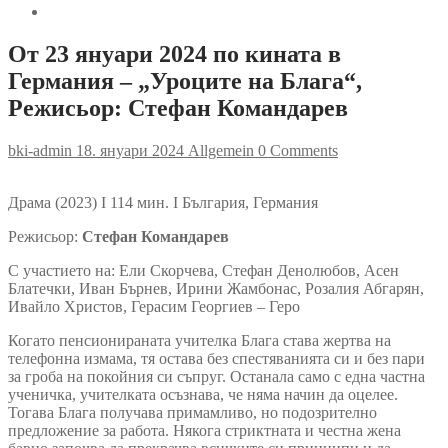
От 23 януари 2024 по кината в
Германия – „Уроците на Блага“,
Режисьор: Стефан Командарев
bki-admin
18. януари 2024
Allgemein
0 Comments
Драма (2023) I 114 мин. I България, Германия
Режисьор:
Стефан Командарев
С участието на: Ели Скорчева, Стефан Денолюбов, Асен
Блатечки, Иван Бърнев, Ирини Жамбонас, Розалия Абгарян,
Ивайло Христов, Герасим Георгиев – Геро
Когато пенсионираната учителка Блага става жертва на
телефонна измама, тя остава без спестяванията си и без пари
за гроба на покойния си съпруг. Останала само с една частна
ученичка, учителката осъзнава, че няма начин да оцелее.
Тогава Блага получава примамливо, но подозрително
предложение за работа. Някога стриктната и честна жена