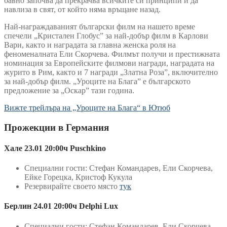
бавно започва да прекрачва всичките си принципи и да
навлиза в свят, от който няма връщане назад.
Най-награждаваният български филм на нашето време
спечели „Кристален Глобус” за най-добър филм в Карлови
Вари, както и наградата за главна женска роля на
феноменалната Ели Скорчева. Филмът получи и престижната
номинация за Европейските филмови награди, наградата на
журито в Рим, както и 7 награди „Златна Роза”, включително
за най-добър филм. „Уроците на Блага” е българското
предложение за „Оскар” тази година.
Вижте трейлъра на „Уроците на Блага“ в Ютюб
Прожекции в Германия
Хале 23.01 20:00ч Puschkino
Специални гости: Стефан Командарев, Ели Скорчева,
Ейке Горецка, Кристоф Кукула
Резервирайте своето място
тук
Берлин 24.01 20:00ч Delphi Lux
Специални гости: Стефан Командарев, Ели Скорчева,