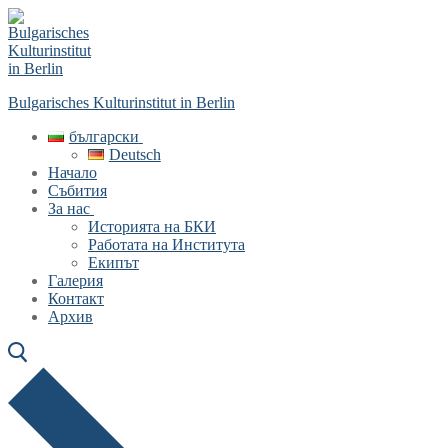
Skip
Menu
Close
to
content
Bulgarisches Kulturinstitut in Berlin
български
Deutsch
Начало
Събития
За нас
Историята на БКИ
Работата на Института
Екипът
Галерия
Контакт
Архив