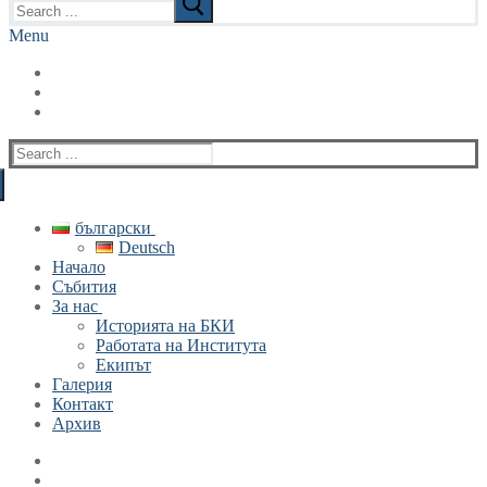
for:
Menu
Search
for:
български
Deutsch
Начало
Събития
За нас
Историята на БКИ
Работата на Института
Екипът
Галерия
Контакт
Архив