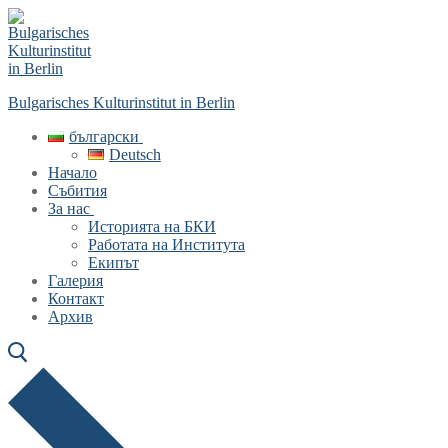
Skip
Menu
Close
to
content
Bulgarisches Kulturinstitut in Berlin
български
Deutsch
Начало
Събития
За нас
Историята на БКИ
Работата на Института
Екипът
Галерия
Контакт
Архив