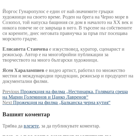
Йоргос Гунаропулос е един от най-значимите гръцки
художници на своето време. Роден на брега на Черно море в
Созопол, той напуска бащиния си дом в началото на ХХ век и
никога повече не се завръща в него. В търсене на собствените
си корените, днес неговата правнучка за пръв път посещава
морското градче.
Елисавета Станчева
е изкуствовед, куратор, сценарист и
режисьор. Автор е на многобройни публикации за
творчеството на много български художници.
Ясен Харалампиев
е видео артист, работил по множество
местни и международни продукции, режисьор и продуцент на
документални филми.
Навигация
Previous
Previous
Прожекция на филма „Нестинарка. Голямата среща
post:
на Марин Големинов и Цанко Лавренов“
Next
Next
Прожекция на филма „Балканска черна кутия“
post:
Вашият коментар
Трябва да
влезете
, за да публикувате коментар.