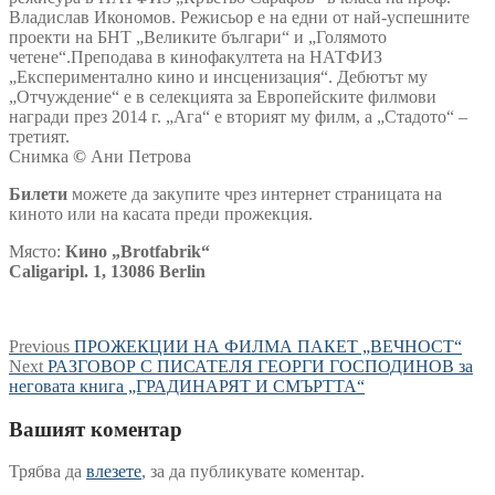
Владислав Икономов. Режисьор е на едни от най-успешните
проекти на БНТ „Великите българи“ и „Голямото
четене“.Преподава в кинофакултета на НАТФИЗ
„Експериментално кино и инсценизация“. Дебютът му
„Отчуждение“ е в селекцията за Европейските филмови
награди през 2014 г. „Ага“ е вторият му филм, а „Стадото“ –
третият.
Снимка
©
Ани Петрова
Билети
можете да закупите чрез интернет страницата на
киното или на касата преди прожекция.
Място:
Кино „Brotfabrik“
Caligaripl. 1, 13086 Berlin
Навигация
Previous
Previous
ПРОЖЕКЦИИ НА ФИЛМА ПАКЕТ „ВЕЧНОСТ“
Next
post:
Next
РАЗГОВОР С ПИСАТЕЛЯ ГЕОРГИ ГОСПОДИНОВ за
post:
неговата книга „ГРАДИНАРЯТ И СМЪРТТА“
Вашият коментар
Трябва да
влезете
, за да публикувате коментар.