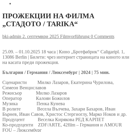
ПРОЖЕКЦИИ НА ФИЛМА
„СТАДОТО / TARIKA“
bki-admin
2. септември 2025
Filmvorführung
0 Comments
25.09. – 01.10.2025 18 часа | Кино „Бротфабрик“ Caligaripl. 1,
13086 Berlin | Билети: чрез интернет страницата на киното или
на касата преди прожекция.
България / Германия / Люксембург | 2024 | 75 мин.
Сценаристи Милко Лазаров, Екатерина Чурилова,
Симеон Венциславов
Режисьор Милко Лазаров
Оператор Калоян Божилов
Музика Пенка Кунева
В ролите Весела Вълчева, Захари Бахаров, Иван
Бърнев, Иван Савов, Христос Стергиоглу, Марко Ноков и др.
Продуцент Веселка Кирякова РЕД КАРПЕТ
Ко-продуценти ZDF/ARTE, 42film – Германия и AMOUR
FOU – Люксембург