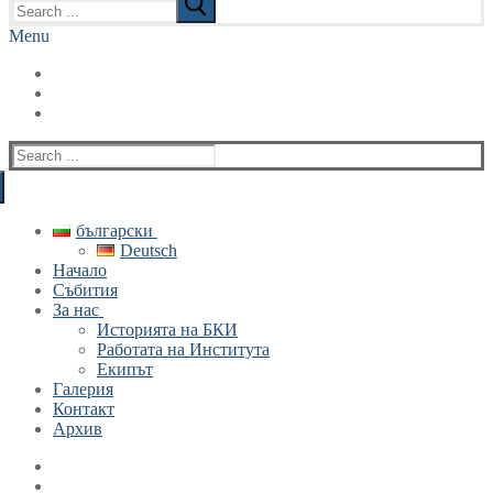
for:
Menu
Search
for:
български
Deutsch
Начало
Събития
За нас
Историята на БКИ
Работата на Института
Екипът
Галерия
Контакт
Архив