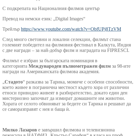
С подкрепата на Националния филмов център
Превод на немски език: „Digital Images“
Трейлър
https://www.youtube.com/watch?v=ObfUPj8TzVM
След много световни и локални селекции, филмът стана
големият победител на филмовия фестивал в Калкута, Индия
с две награди – за най-добър филм и наградата на FIPRESCI.
Филмът е избран за българската номинация в
категорията
Международен пълнометражен филм
за 98-ите
награди на Американската филмова академия.
„
Стадото
“ разказва за Тарика, момиче с особени способности,
което живее в погранична местност където хора от различни
етноси привидно живеят в разбирателство, докато един ден
мистериозно започват да измират домашните им животни.
Хората от селото обвиняват за бедите си Тарика и решават да
се саморазправят с нея и баща ѝ.
Милко Лазаров
е завършил филмова и телевизионна
режисура в НАТФИЗ „Кръстьо Сарафов“ в класа на проф.