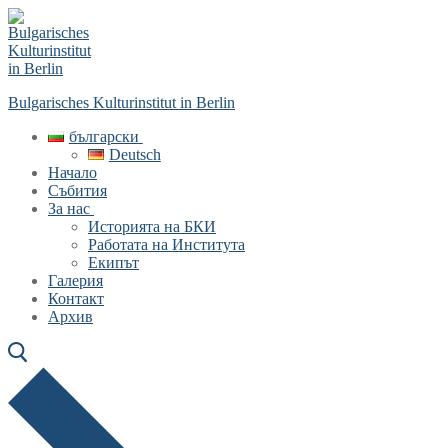
Skip
Menu
Close
to
content
Bulgarisches Kulturinstitut in Berlin
български
Deutsch
Начало
Събития
За нас
Историята на БКИ
Работата на Института
Екипът
Галерия
Контакт
Архив