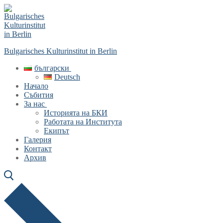
Skip
Menu
Close
to
content
Bulgarisches Kulturinstitut in Berlin
български
Deutsch
Начало
Събития
За нас
Историята на БКИ
Работата на Института
Екипът
Галерия
Контакт
Архив