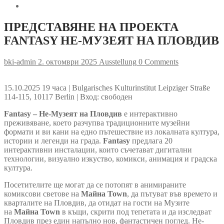
ПРЕДСТАВЯНЕ НА ПРОЕКТА
FANTASY НЕ-МУЗЕЯТ НА ПЛОВДИВ
bki-admin
2. октомври 2025
Ausstellung
0 Comments
15.10.2025 19 часа | Bulgarisches Kulturinstitut Leipziger Straße
114-115, 10117 Berlin | Вход: свободен
Fantasy – Не-Музеят на Пловдив
е интерактивно
преживяване, което разчупва традиционните музейни
формати и ви кани на едно пътешествие из локалната култура,
истории и легенди на града.
Fantasy
предлага 20
интерактивни инсталации, които съчетават дигитални
технологии, визуално изкуство, комикси, анимация и градска
култура.
Посетителите ще могат да се потопят в анимираните
комиксови светове на
Майна Town
, да пътуват във времето и
кварталите на Пловдив, да отидат на гости на Музите
на
Майна Town
в къщи, скрити под тепетата и да изследват
Пловдив през един напълно нов, фантастичен поглед. Не-