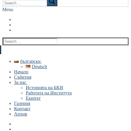
for:
Menu
Search
for:
български
Deutsch
Начало
Събития
За нас
Историята на БКИ
Работата на Института
Екипът
Галерия
Контакт
Архив