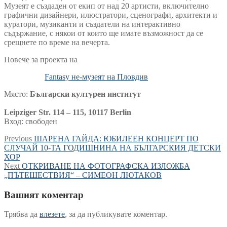
Музеят е създаден от екип от над 20 артисти, включително
графични дизайнери, илюстратори, сценографи, архитекти и
куратори, музиканти и създатели на интерактивно
съдържание, с някои от които ще имате възможност да се
срещнете по време на вечерта.
Повече за проекта на
Fantasy не-музеят на Пловдив
Място:
Български културен институт
Leipziger Str. 114 – 115, 10117 Berlin
Вход: свободен
Навигация
Previous
Previous
ШАРЕНА ГАЙДА: ЮБИЛЕЕН КОНЦЕРТ ПО
post:
СЛУЧАЙ 10-ТА ГОДИШНИНА НА БЪЛГАРСКИЯ ДЕТСКИ
ХОР
Next
Next
ОТКРИВАНЕ НА ФОТОГРАФСКА ИЗЛОЖБА
post:
„ПЪТЕШЕСТВИЯ“ – СИМЕОН ЛЮТАКОВ
Вашият коментар
Трябва да
влезете
, за да публикувате коментар.