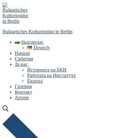
Skip
Menu
Close
to
content
Bulgarisches Kulturinstitut in Berlin
български
Deutsch
Начало
Събития
За нас
Историята на БКИ
Работата на Института
Екипът
Галерия
Контакт
Архив