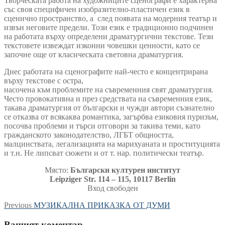
Творческата работа на художниците сценографи е характерна
със своя специфичен изобразително-пластичен език в
сценично пространство, а след появата на модерния театър и
извън неговите предели. Този език е традиционно подчинен
на работата върху определени драматургични текстове. Тези
текстовете извеждат изконни човешки ценности, като се
започне още от класическата световна драматургия.
Днес работата на сценографите най-често е концентрирана
върху текстове с остра,
насочена към проблемите на съвременния свят драматургия.
Често провокативна и през средствата на съвременния език,
такава драматургия от български и чужди автори съзнателно
се отказва от всякаква романтика, загърбва езиковия пуризъм,
посочва проблеми и търси отговори за такива теми, като
гражданското законодателство, ЛГБТ общността,
малцинствата, легализацията на марихуаната и проституцията
и т.н. Не липсват сюжети и от т. нар. политически театър.
Място:
Български културен институт
Leipziger Str. 114 – 115, 10117 Berlin
Вход свободен
Навигация
Previous
Previous
МУЗИКАЛНА ПРИКАЗКА ОТ ДУМИ
post:
Вашият коментар