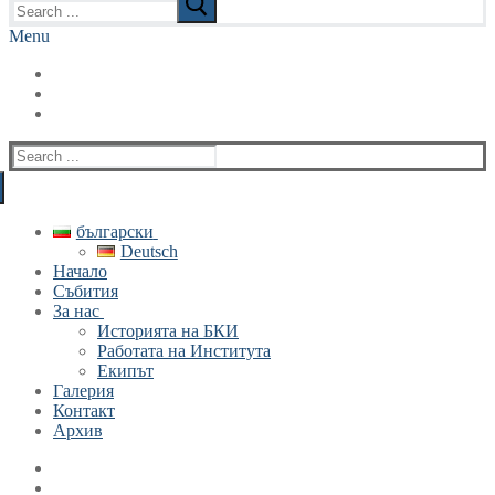
for:
Menu
Search
for:
български
Deutsch
Начало
Събития
За нас
Историята на БКИ
Работата на Института
Екипът
Галерия
Контакт
Архив