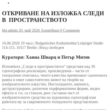
ОТКРИВАНЕ НА ИЗЛОЖБА СЛЕДИ
В ПРОСТРАНСТВОТО
bki-admin
20. май 2026
Ausstellung
0 Comments
16.06.2026 19 часа | Bulgarisches Kulturinstitut Leipziger Straße
114-115, 10117 Berlin | Вход свободен
Куратори: Ханна Шварц и Петър Митев
Изложбата „Следи в пространството“ представя над 30
сценографски реализации, произведения – части от
театралния спектакъл, чиито качества преминават сценичната
рампа и имат самостоятелен живот на творби на
изобразителното изкуство. Инсталациите, мапингa,
деструктуриране, различни пърформативни форми, видео
ефекти и т.н. са станали днес съставна част от
изобразителните средства на художника сценограф към
работата му за съвременното театралното представление.