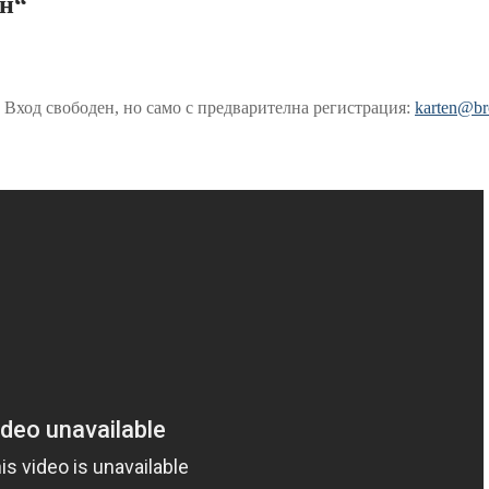
н“
lin | Вход свободен, но само с предварителна регистрация:
karten@bro