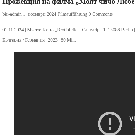
Прожекция на филма „Моят чичо Любе
bki-admin
1. ноември 2024
Filmaufführung
0 Comments
01.11.2024 | Място: Кино „Brotfabrik“ | Caligaripl. 1, 13086 Ber
България / Германия | 2023 | 80 Min.