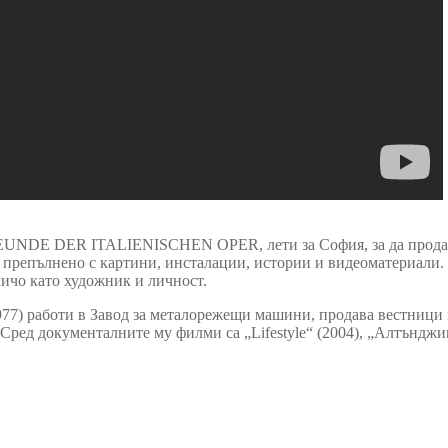
REUNDE DER ITALIENISCHEN OPER, лети за София, за да продаде
репълнено с картини, инсталации, истории и видеоматериали. И
 чичо като художник и личност.
77) работи в Завод за металорежещи машини, продава вестници 
ред документалните му филми са „Lifestyle“ (2004), „Алтънджии