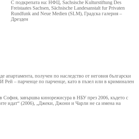
С подкрепата на: НФЦ, Sachsische Kulturstiftung Des
Freistaates Sachsen, Sächsische Landesanstalt fur Privaten
Rundfunk and Neue Medien (SLM), Градска галeрия –
Дрезден
 апартамента, получен по наследство от неговия български
 Рей – парченце по парченце, като в пъзел или в криминален
в София, завършва кинорежисура в НБУ през 2006, където с
те идат“ (2006), „Джеки, Джони и Чарли не са имена на