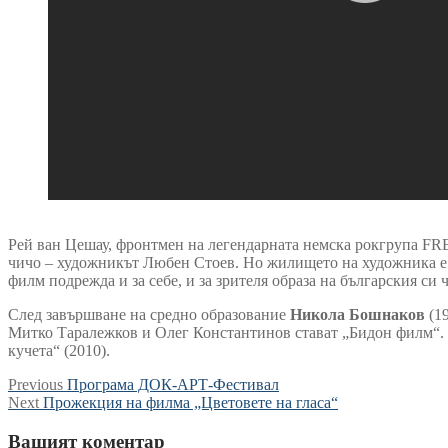
Рей ван Цешау, фронтмен на легендарната немска рокгрупа F
чичо – художникът Любен Стоев. Но жилището на художника е п
филм подрежда и за себе, и за зрителя образа на българския си
След завършване на средно образование
Никола Бошнаков
(19
Митко Таралежков и Олег Константинов стават „Бидон филм“. С
кучета“ (2010).
Навигация
Previous
Previous
Програма ДОК-АРТ-Фестивал
Next
post:
Next
Прожекция на филма „Цветовете на гласа“
post:
Вашият коментар