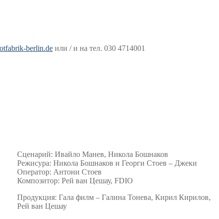
tfabrik-berlin.de
или / и на тел. 030 4714001
Сценарий: Ивайло Манев, Никола Бошнаков
Режисура: Никола Бошнаков и Георги Стоев – Джеки
Oператор: Антони Стоев
Композитор: Рей ван Цешау, FDIO
Продукция: Гала филм – Галина Тонева, Кирил Кирилов,
Рей ван Цешау