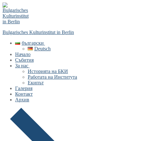
Skip
Menu
Close
to
content
Bulgarisches Kulturinstitut in Berlin
български
Deutsch
Начало
Събития
За нас
Историята на БКИ
Работата на Института
Екипът
Галерия
Контакт
Архив