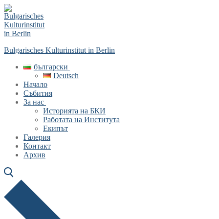
Skip
Menu
Close
to
content
Bulgarisches Kulturinstitut in Berlin
български
Deutsch
Начало
Събития
За нас
Историята на БКИ
Работата на Института
Екипът
Галерия
Контакт
Архив