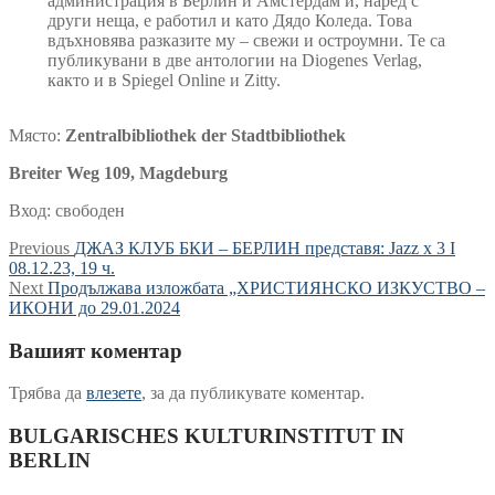
администрация в Берлин и Амстердам и, наред с
други неща, е работил и като Дядо Коледа. Това
вдъхновява разказите му – свежи и остроумни. Те са
публикувани в две антологии на Diogenes Verlag,
както и в Spiegel Online и Zitty.
Място:
Zentralbibliothek der Stadtbibliothek
Breiter Weg 109,
Magdeburg
Вход: свободен
Навигация
Previous
Previous
ДЖАЗ КЛУБ БКИ – БЕРЛИН представя: Jazz x 3 I
post:
08.12.23, 19 ч.
Next
Next
Продължава изложбата „ХРИСТИЯНСКО ИЗКУСТВО –
post:
ИКОНИ до 29.01.2024
Вашият коментар
Трябва да
влезете
, за да публикувате коментар.
BULGARISCHES KULTURINSTITUT IN
BERLIN