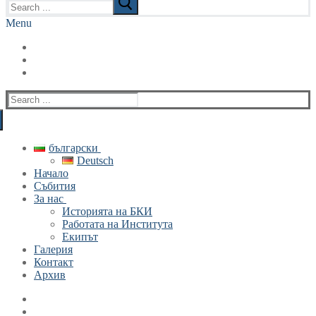
for:
Menu
Search
for:
български
Deutsch
Начало
Събития
За нас
Историята на БКИ
Работата на Института
Екипът
Галерия
Контакт
Архив