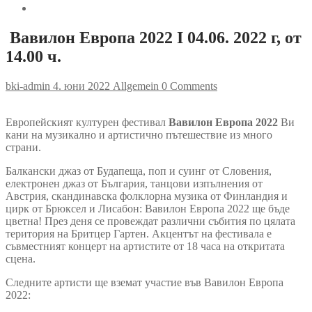
Вавилон Европа 2022 I 04.06. 2022 г, от
14.00 ч.
bki-admin
4. юни 2022
Allgemein
0 Comments
Европейският културен фестивал
Вавилон Европа 2022
Ви
кани на музикално и артистично пътешествие из много
страни.
Балкански джаз от Будапеща, поп и суинг от Словения,
електронен джаз от България, танцови изпълнения от
Австрия, скандинавска фолклорна музика от Финландия и
цирк от Брюксел и Лисабон: Вавилон Европа 2022 ще бъде
цветна! През деня се провеждат различни събития по цялата
територия на Бритцер Гартен. Акцентът на фестивала е
съвместният концерт на артистите от 18 часа на откритата
сцена.
Следните артисти ще вземат участие във Вавилон Европа
2022: