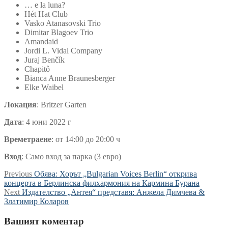
… e la luna?
Hét Hat Club
Vasko Atanasovski Trio
Dimitar Blagoev Trio
Amandaid
Jordi L. Vidal Company
Juraj Benčík
Chapitô
Bianca Anne Braunesberger
Elke Waibel
Локация
: Britzer Garten
Дата
: 4 юни 2022 г
Времетраене
: от 14:00 до 20:00 ч
Вход
: Само вход за парка (3 евро)
Навигация
Previous
Previous
Обява: Хорът „Bulgarian Voices Berlin“ открива
post:
концерта в Берлинска филхармония на Кармина Бурана
Next
Next
Издателство „Антея“ представя: Анжела Димчева &
post:
Златимир Коларов
Вашият коментар