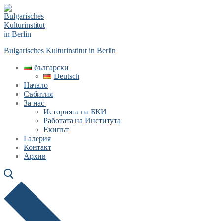
Skip
Menu
Close
to
content
Bulgarisches Kulturinstitut in Berlin
български
Deutsch
Начало
Събития
За нас
Историята на БКИ
Работата на Института
Екипът
Галерия
Контакт
Архив