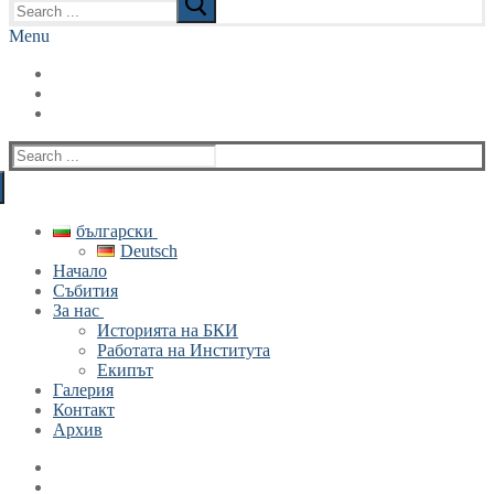
for:
Menu
Search
for:
български
Deutsch
Начало
Събития
За нас
Историята на БКИ
Работата на Института
Екипът
Галерия
Контакт
Архив